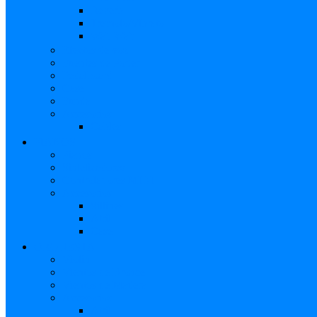
Reverb
Tremolo/Vibrato
Wah Wah
Efectos de voz
Fuentes de Poder
Pedalboard
Case
Funda
Accesorios
Cables
PIANOS
Pianos
Sintetizadores
Controladores MIDI
Accesorios
Sillines
Atril
Case
ORQUESTA
Violín
Vientos de Bronce
Vientos de Madera
Accesorios
Atril