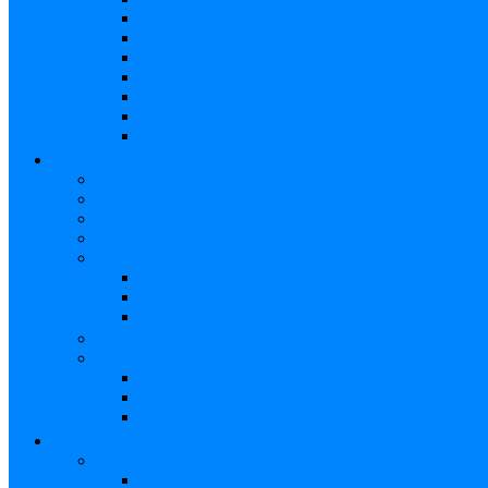
Cuerdas Acústicas
Case Guitarra
Funda Guitarra
Strap
Atril
Cápsulas
Cables
HOME STUDIO
Audio pro
Monitores
Interfaz
Mixer
Micrófono
Condensador
Dinámico
Inalámbricos
Audífonos
Accesorios
Cables
Atril
Paneles Difusores
EFECTOS
Guitarras
Afinador