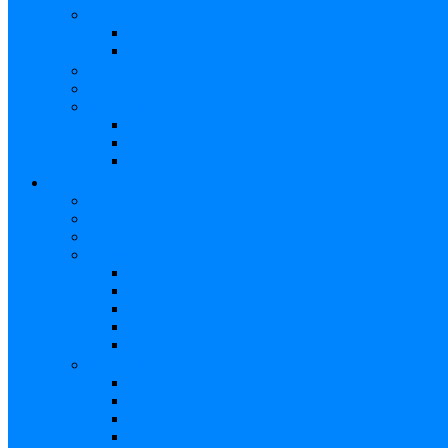
Combos
Guitarras
Bajo
Baterías Eléctricas
Piano/Sintetizador
Accesorios
Atril
Tubos
Cables Amplificadores
BAJOS
Bajos Eléctricos
Bajos Electroacústicos
Bajos Acústicos
Ukelele Bajo
Soprano
Tenor
Concierto
Funda Bajo
Accesorios
Accesorios
Cuerdas Eléctricas
Cuerdas Electroacústico
Cuerdas Acústicas
Case Bajo