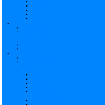
Funda Bajo
Strap
Cápsulas
Atril
Cables
BATERÍAS
Baterías Eléctricas
Baterías Acústicas
Hardware
Platillos
Percusión
Accesorios
GUITARRAS
Guitarras Eléctricas
Guitarras Electroacústicas
Guitarras Acústicas
Ukelele
Soprano
Tenor
Concierto
Accesorios
Funda Ukelele
Accesorios
Cuerdas Eléctricas
Cuerdas Electroacústicas