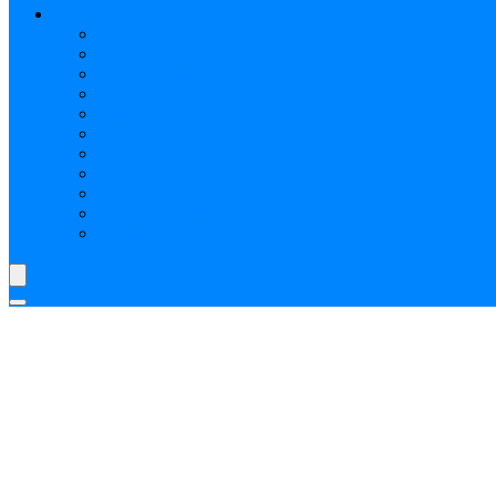
AYUDA
Nosotros
¿Qué es Reverbchile MK y cómo funciona?
Cómo vincular Mercado pago (Video)
Elige vendedores verificados en Reverbchile MK
Realiza tus transacciones solo en ReverbChile MK
SELECCIÓN REVERBCHILE MK: PRODUCTOS P
Preguntas Frecuentes
Como comprar publicidad
Como crear vendedor o tienda
Shipping y Delivery Time
Cookies, tu Privacidad y la Seguridad en ReverbChile 