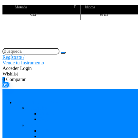
Moneda
Idioma
CLP
es ES
Regístrate /
Vende tu Instrumento
Acceder
Login
Wishlist
0
Comparar
0
$
0
AMPLIFICADORES
Cabezales
Guitarra
Bajo
Cajas
Guitarra
Bajo