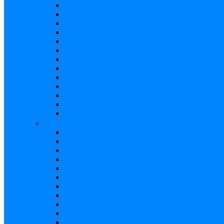
Booster
Buffer
Chorus
Compresor
Delay
Distorsión
Expresión
Fuzz
Looper
Overdrive
Reverb
Tremolo/Vibrato
Wah Wah
Bajos
Afinador
Booster
Buffer
Chorus
Compresor
Delay
Distorsión
Expresión
Fuzz
Looper
Overdrive