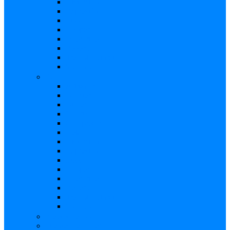
Distorsión
Expresión
Fuzz
Looper
Overdrive
Reverb
Tremolo/Vibrato
Wah Wah
Bajos
Afinador
Booster
Buffer
Chorus
Compresor
Delay
Distorsión
Expresión
Fuzz
Looper
Overdrive
Reverb
Tremolo/Vibrato
Wah Wah
Efectos de voz
Fuentes de Poder