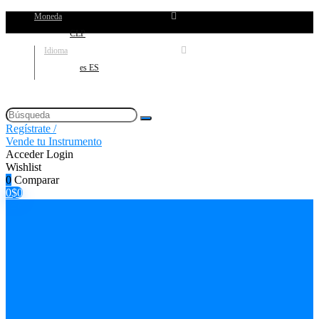
Moneda
CLP
Idioma
es ES
Regístrate /
Vende tu Instrumento
Acceder
Login
Wishlist
0
Comparar
0
$
0