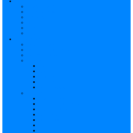
BATERÍAS
Baterías Eléctricas
Baterías Acústicas
Hardware
Platillos
Percusión
Accesorios
GUITARRAS
Guitarras Eléctricas
Guitarras Electroacústicas
Guitarras Acústicas
Ukelele
Soprano
Tenor
Concierto
Accesorios
Funda Ukelele
Accesorios
Cuerdas Eléctricas
Cuerdas Electroacústicas
Cuerdas Acústicas
Case Guitarra
Funda Guitarra
Strap
Atril