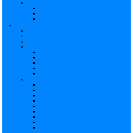
Accesorios
Atril
Tubos
Cables Amplificadores
BAJOS
Bajos Eléctricos
Bajos Electroacústicos
Bajos Acústicos
Ukelele Bajo
Soprano
Tenor
Concierto
Funda Bajo
Accesorios
Accesorios
Cuerdas Eléctricas
Cuerdas Electroacústico
Cuerdas Acústicas
Case Bajo
Funda Bajo
Strap
Cápsulas
Atril
Cables