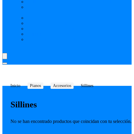
Realiza tus transacciones solo en ReverbChile MK
SELECCIÓN REVERBCHILE MK: PRODUCTOS
PUBLICITADOS
Preguntas Frecuentes
Como comprar publicidad
Como crear vendedor o tienda
Shipping y Delivery Time
Cookies, tu Privacidad y la Seguridad en ReverbChile
MK
Inicio
Pianos
Accesorios
Sillines
Sillines
No se han encontrado productos que coincidan con tu selección.