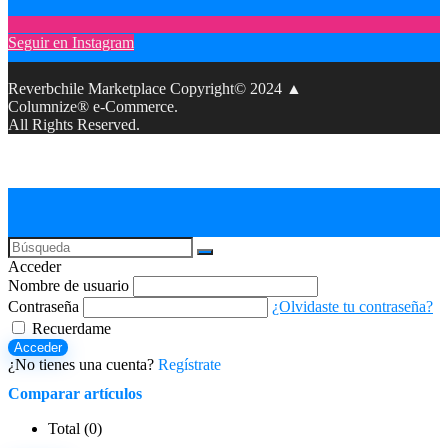
Seguir en Instagram
Reverbchile Marketplace Copyright© 2024 ▲
Columnize® e-Commerce.
All Rights Reserved.
Acceder
Nombre de usuario
Contraseña
¿Olvidaste tu contraseña?
Recuerdame
Acceder
¿No tienes una cuenta?
Regístrate
Comparar artículos
Total (
0
)