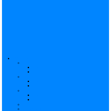
AMPLIFICADORES
Cabezales
Guitarra
Bajo
Cajas
Guitarra
Bajo
Combos
Guitarras
Bajo
Baterías Eléctricas
Piano/Sintetizador