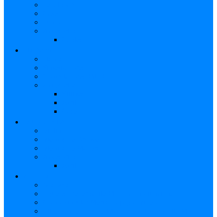
Pedalboard
Case
Funda
Accesorios
Cables
PIANOS
Pianos
Sintetizadores
Controladores MIDI
Accesorios
Sillines
Atril
Case
ORQUESTA
Violín
Vientos de Bronce
Vientos de Madera
Accesorios
Atril
AYUDA
Nosotros
¿Qué es Reverbchile MK y cómo funciona?
Cómo vincular Mercado pago (Video)
Elige vendedores verificados en Reverbchile MK