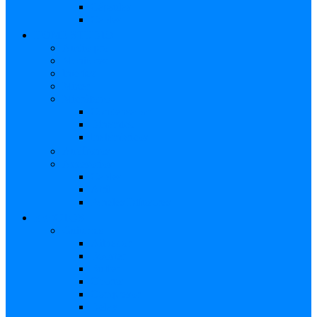
Cápsulas
Cables
HOME STUDIO
Audio pro
Monitores
Interfaz
Mixer
Micrófono
Condensador
Dinámico
Inalámbricos
Audífonos
Accesorios
Cables
Atril
Paneles Difusores
EFECTOS
Guitarras
Afinador
Booster
Buffer
Chorus
Compresor
Delay