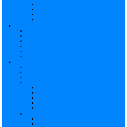
Strap
Cápsulas
Atril
Cables
BATERÍAS
Baterías Eléctricas
Baterías Acústicas
Hardware
Platillos
Percusión
Accesorios
GUITARRAS
Guitarras Eléctricas
Guitarras Electroacústicas
Guitarras Acústicas
Ukelele
Soprano
Tenor
Concierto
Accesorios
Funda Ukelele
Accesorios
Cuerdas Eléctricas
Cuerdas Electroacústicas