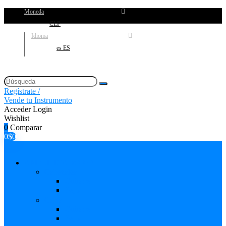
Moneda
CLP
Idioma
es ES
Regístrate /
Vende tu Instrumento
Acceder
Login
Wishlist
0
Comparar
0
$
0
AMPLIFICADORES
Cabezales
Guitarra
Bajo
Cajas
Guitarra
Bajo