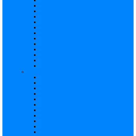
Booster
Buffer
Chorus
Compresor
Delay
Distorsión
Expresión
Fuzz
Looper
Overdrive
Reverb
Tremolo/Vibrato
Wah Wah
Bajos
Afinador
Booster
Buffer
Chorus
Compresor
Delay
Distorsión
Expresión
Fuzz
Looper
Overdrive