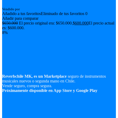
Vendido por
Jorge Dennett
Añadido a tus favoritos
Eliminado de tus favoritos
0
Añadir para comparar
$
650.000
El precio original era: $650.000.
$
600.000
El precio actual
es: $600.000.
8%
Reverbchile MK, es un Marketplace
seguro de instrumentos
musicales nuevos o segunda mano en Chile.
Vende seguro, compra segura.
Próximamente disponible en App Store y Google Play