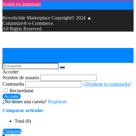
Seguir en Instagram
Reverbchile Marketplace Copyright© 2024 ▲
Columnize® e-Commerce.
All Rights Reserved.
Acceder
Nombre de usuario
Contraseña
¿Olvidaste tu contraseña?
Recuerdame
Acceder
¿No tienes una cuenta?
Regístrate
Comparar artículos
Total (
0
)
Comparar