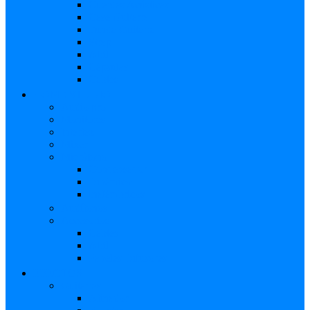
Cuerdas Acústicas
Case Guitarra
Funda Guitarra
Strap
Atril
Cápsulas
Cables
HOME STUDIO
Audio pro
Monitores
Interfaz
Mixer
Micrófono
Condensador
Dinámico
Inalámbricos
Audífonos
Accesorios
Cables
Atril
Paneles Difusores
EFECTOS
Guitarras
Afinador