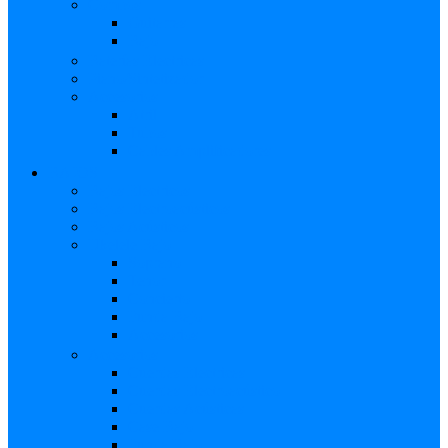
Combos
Guitarras
Bajo
Baterías Eléctricas
Piano/Sintetizador
Accesorios
Atril
Tubos
Cables Amplificadores
BAJOS
Bajos Eléctricos
Bajos Electroacústicos
Bajos Acústicos
Ukelele Bajo
Soprano
Tenor
Concierto
Funda Bajo
Accesorios
Accesorios
Cuerdas Eléctricas
Cuerdas Electroacústico
Cuerdas Acústicas
Case Bajo
Funda Bajo