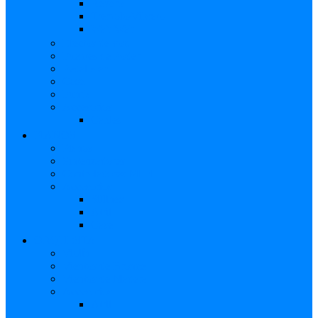
Reverb
Tremolo/Vibrato
Wah Wah
Efectos de voz
Fuentes de Poder
Pedalboard
Case
Funda
Accesorios
Cables
PIANOS
Pianos
Sintetizadores
Controladores MIDI
Accesorios
Sillines
Atril
Case
ORQUESTA
Violín
Vientos de Bronce
Vientos de Madera
Accesorios
Atril