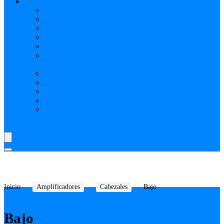
AYUDA
Nosotros
¿Qué es Reverbchile MK y cómo funciona?
Cómo vincular Mercado pago (Video)
Elige vendedores verificados en Reverbchile MK
Realiza tus transacciones solo en ReverbChile MK
SELECCIÓN REVERBCHILE MK: PRODUCTOS
PUBLICITADOS
Preguntas Frecuentes
Como comprar publicidad
Como crear vendedor o tienda
Shipping y Delivery Time
Cookies, tu Privacidad y la Seguridad en ReverbChile
MK
Inicio
Amplificadores
Cabezales
Bajo
Bajo