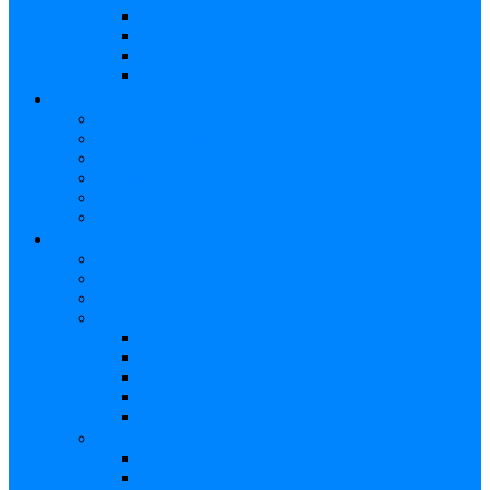
Strap
Cápsulas
Atril
Cables
BATERÍAS
Baterías Eléctricas
Baterías Acústicas
Hardware
Platillos
Percusión
Accesorios
GUITARRAS
Guitarras Eléctricas
Guitarras Electroacústicas
Guitarras Acústicas
Ukelele
Soprano
Tenor
Concierto
Accesorios
Funda Ukelele
Accesorios
Cuerdas Eléctricas
Cuerdas Electroacústicas