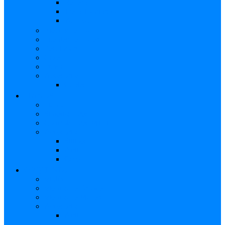
Reverb
Tremolo/Vibrato
Wah Wah
Efectos de voz
Fuentes de Poder
Pedalboard
Case
Funda
Accesorios
Cables
PIANOS
Pianos
Sintetizadores
Controladores MIDI
Accesorios
Sillines
Atril
Case
ORQUESTA
Violín
Vientos de Bronce
Vientos de Madera
Accesorios
Atril