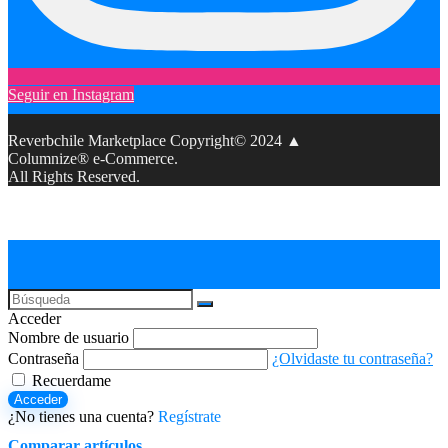
Seguir en Instagram
Reverbchile Marketplace Copyright© 2024 ▲
Columnize® e-Commerce.
All Rights Reserved.
Acceder
Nombre de usuario
Contraseña
¿Olvidaste tu contraseña?
Recuerdame
Acceder
¿No tienes una cuenta?
Regístrate
Comparar artículos