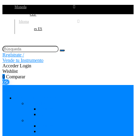
Moneda
CLP
Idioma
es ES
Regístrate /
Vende tu Instrumento
Acceder
Login
Wishlist
0
Comparar
0
$
0
AMPLIFICADORES
Cabezales
Guitarra
Bajo
Cajas
Guitarra
Bajo