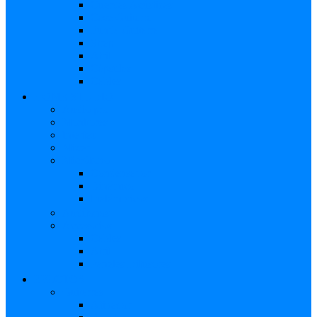
Cuerdas Acústicas
Case Guitarra
Funda Guitarra
Strap
Atril
Cápsulas
Cables
HOME STUDIO
Audio pro
Monitores
Interfaz
Mixer
Micrófono
Condensador
Dinámico
Inalámbricos
Audífonos
Accesorios
Cables
Atril
Paneles Difusores
EFECTOS
Guitarras
Afinador