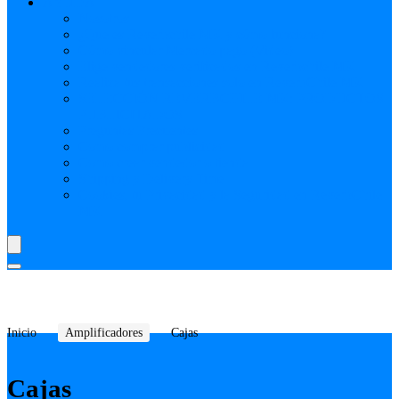
AYUDA
Nosotros
¿Qué es Reverbchile MK y cómo funciona?
Cómo vincular Mercado pago (Video)
Elige vendedores verificados en Reverbchile MK
Realiza tus transacciones solo en ReverbChile MK
SELECCIÓN REVERBCHILE MK: PRODUCTOS
PUBLICITADOS
Preguntas Frecuentes
Como comprar publicidad
Como crear vendedor o tienda
Shipping y Delivery Time
Cookies, tu Privacidad y la Seguridad en ReverbChile
MK
Inicio
Amplificadores
Cajas
Cajas