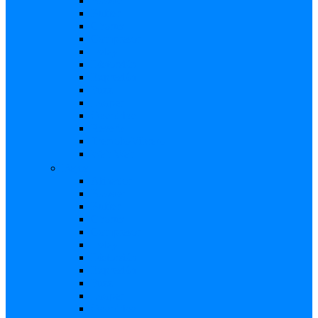
Booster
Buffer
Chorus
Compresor
Delay
Distorsión
Expresión
Fuzz
Looper
Overdrive
Reverb
Tremolo/Vibrato
Wah Wah
Bajos
Afinador
Booster
Buffer
Chorus
Compresor
Delay
Distorsión
Expresión
Fuzz
Looper
Overdrive