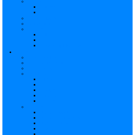
Combos
Guitarras
Bajo
Baterías Eléctricas
Piano/Sintetizador
Accesorios
Atril
Tubos
Cables Amplificadores
BAJOS
Bajos Eléctricos
Bajos Electroacústicos
Bajos Acústicos
Ukelele Bajo
Soprano
Tenor
Concierto
Funda Bajo
Accesorios
Accesorios
Cuerdas Eléctricas
Cuerdas Electroacústico
Cuerdas Acústicas
Case Bajo
Funda Bajo