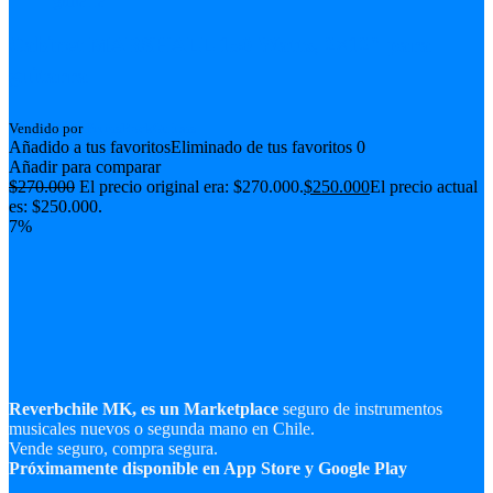
Cabinet MARSHALL 150 Watts, 2×12″ para
guitarra
Vendido por
PetersRockGuitars
Añadido a tus favoritos
Eliminado de tus favoritos
0
Añadir para comparar
$
270.000
El precio original era: $270.000.
$
250.000
El precio actual
es: $250.000.
7%
Reverbchile MK, es un Marketplace
seguro de instrumentos
musicales nuevos o segunda mano en Chile.
Vende seguro, compra segura.
Próximamente disponible en App Store y Google Play