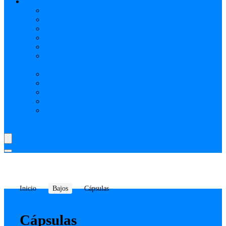
AYUDA
Nosotros
¿Qué es Reverbchile MK y cómo funciona?
Cómo vincular Mercado pago (Video)
Elige vendedores verificados en Reverbchile MK
Realiza tus transacciones solo en ReverbChile MK
SELECCIÓN REVERBCHILE MK: PRODUCTOS
PUBLICITADOS
Preguntas Frecuentes
Como comprar publicidad
Como crear vendedor o tienda
Shipping y Delivery Time
Cookies, tu Privacidad y la Seguridad en ReverbChile
MK
Inicio
Bajos
Cápsulas
Cápsulas