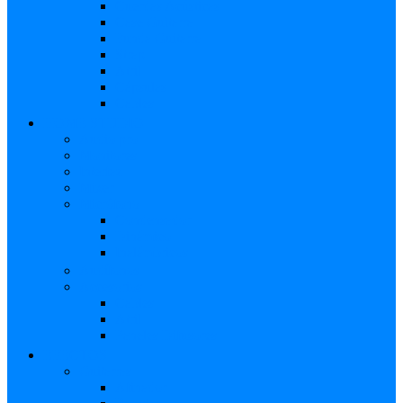
Cuerdas Acústicas
Case Guitarra
Funda Guitarra
Strap
Atril
Cápsulas
Cables
HOME STUDIO
Audio pro
Monitores
Interfaz
Mixer
Micrófono
Condensador
Dinámico
Inalámbricos
Audífonos
Accesorios
Cables
Atril
Paneles Difusores
EFECTOS
Guitarras
Afinador