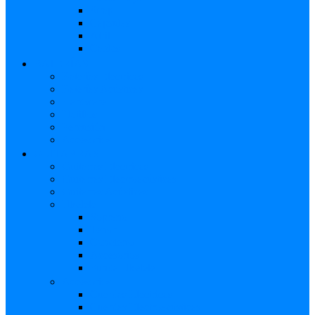
Strap
Cápsulas
Atril
Cables
BATERÍAS
Baterías Eléctricas
Baterías Acústicas
Hardware
Platillos
Percusión
Accesorios
GUITARRAS
Guitarras Eléctricas
Guitarras Electroacústicas
Guitarras Acústicas
Ukelele
Soprano
Tenor
Concierto
Accesorios
Funda Ukelele
Accesorios
Cuerdas Eléctricas
Cuerdas Electroacústicas