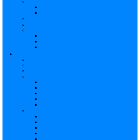
Combos
Guitarras
Bajo
Baterías Eléctricas
Piano/Sintetizador
Accesorios
Atril
Tubos
Cables Amplificadores
BAJOS
Bajos Eléctricos
Bajos Electroacústicos
Bajos Acústicos
Ukelele Bajo
Soprano
Tenor
Concierto
Funda Bajo
Accesorios
Accesorios
Cuerdas Eléctricas
Cuerdas Electroacústico
Cuerdas Acústicas
Case Bajo
Funda Bajo