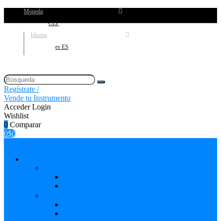
Moneda
CLP
Idioma
es ES
Regístrate /
Vende tu Instrumento
Acceder
Login
Wishlist
0
Comparar
0
$
0
AMPLIFICADORES
Cabezales
Guitarra
Bajo
Cajas
Guitarra
Bajo