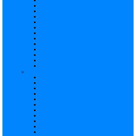
Booster
Buffer
Chorus
Compresor
Delay
Distorsión
Expresión
Fuzz
Looper
Overdrive
Reverb
Tremolo/Vibrato
Wah Wah
Bajos
Afinador
Booster
Buffer
Chorus
Compresor
Delay
Distorsión
Expresión
Fuzz
Looper
Overdrive