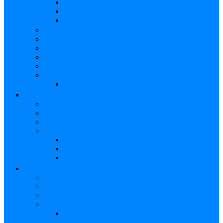
Reverb
Tremolo/Vibrato
Wah Wah
Efectos de voz
Fuentes de Poder
Pedalboard
Case
Funda
Accesorios
Cables
PIANOS
Pianos
Sintetizadores
Controladores MIDI
Accesorios
Sillines
Atril
Case
ORQUESTA
Violín
Vientos de Bronce
Vientos de Madera
Accesorios
Atril