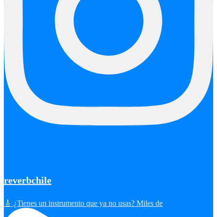
reverbchile
🎸 ¿Tienes un instrumento que ya no usas? Miles de