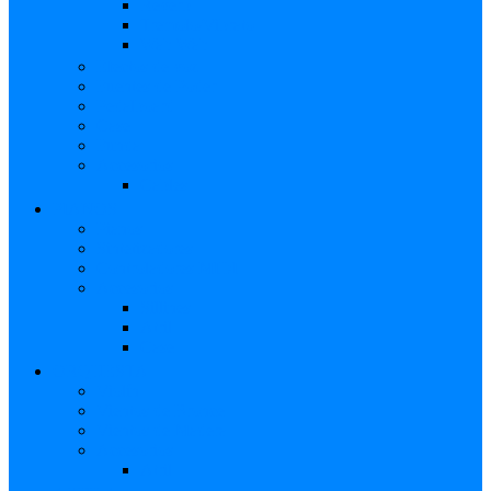
Reverb
Tremolo/Vibrato
Wah Wah
Efectos de voz
Fuentes de Poder
Pedalboard
Case
Funda
Accesorios
Cables
PIANOS
Pianos
Sintetizadores
Controladores MIDI
Accesorios
Sillines
Atril
Case
ORQUESTA
Violín
Vientos de Bronce
Vientos de Madera
Accesorios
Atril