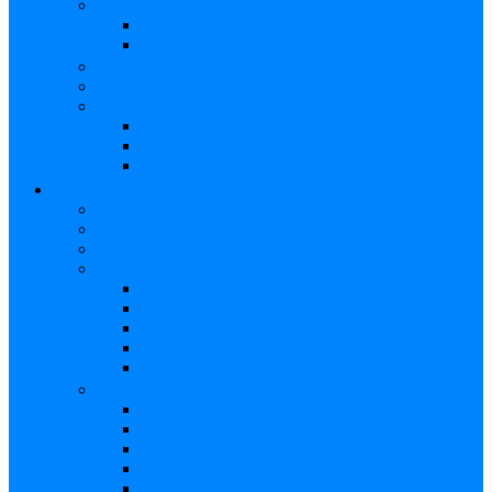
Combos
Guitarras
Bajo
Baterías Eléctricas
Piano/Sintetizador
Accesorios
Atril
Tubos
Cables Amplificadores
BAJOS
Bajos Eléctricos
Bajos Electroacústicos
Bajos Acústicos
Ukelele Bajo
Soprano
Tenor
Concierto
Funda Bajo
Accesorios
Accesorios
Cuerdas Eléctricas
Cuerdas Electroacústico
Cuerdas Acústicas
Case Bajo
Funda Bajo