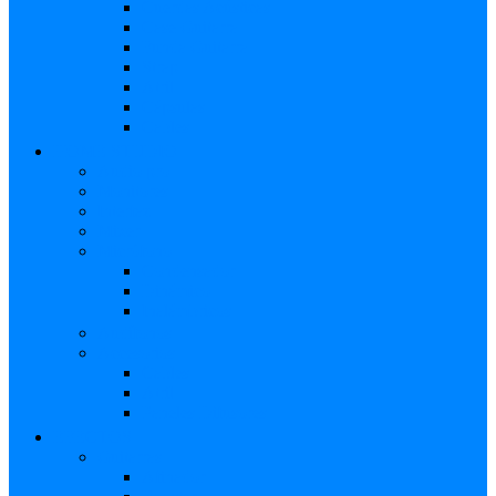
Cuerdas Acústicas
Case Guitarra
Funda Guitarra
Strap
Atril
Cápsulas
Cables
HOME STUDIO
Audio pro
Monitores
Interfaz
Mixer
Micrófono
Condensador
Dinámico
Inalámbricos
Audífonos
Accesorios
Cables
Atril
Paneles Difusores
EFECTOS
Guitarras
Afinador