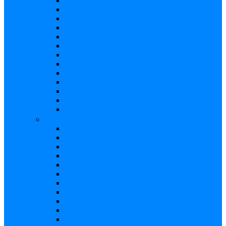
Booster
Buffer
Chorus
Compresor
Delay
Distorsión
Expresión
Fuzz
Looper
Overdrive
Reverb
Tremolo/Vibrato
Wah Wah
Bajos
Afinador
Booster
Buffer
Chorus
Compresor
Delay
Distorsión
Expresión
Fuzz
Looper
Overdrive