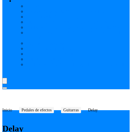
AYUDA
Nosotros
¿Qué es Reverbchile MK y cómo funciona?
Cómo vincular Mercado pago (Video)
Elige vendedores verificados en Reverbchile MK
Realiza tus transacciones solo en ReverbChile MK
SELECCIÓN REVERBCHILE MK: PRODUCTOS
PUBLICITADOS
Preguntas Frecuentes
Como comprar publicidad
Como crear vendedor o tienda
Shipping y Delivery Time
Cookies, tu Privacidad y la Seguridad en ReverbChile
MK
Inicio
Pedales de efectos
Guitarras
Delay
Delay