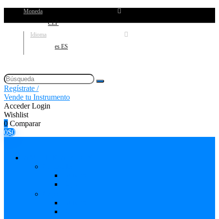
Moneda
CLP
Idioma
es ES
Regístrate /
Vende tu Instrumento
Acceder
Login
Wishlist
0
Comparar
0
$
0
AMPLIFICADORES
Cabezales
Guitarra
Bajo
Cajas
Guitarra
Bajo