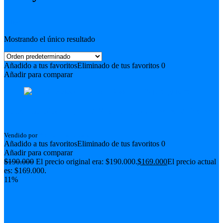
Filter
Mostrando el único resultado
Añadido a tus favoritos
Eliminado de tus favoritos
0
Añadir para comparar
Pedal de efecto DELAY Boss DD-20 para guitarra.
Vendido por
PetersRockGuitars
Añadido a tus favoritos
Eliminado de tus favoritos
0
Añadir para comparar
$
190.000
El precio original era: $190.000.
$
169.000
El precio actual
es: $169.000.
11%