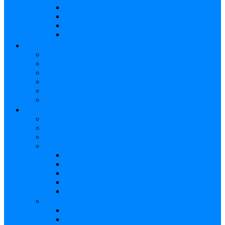
Strap
Cápsulas
Atril
Cables
BATERÍAS
Baterías Eléctricas
Baterías Acústicas
Hardware
Platillos
Percusión
Accesorios
GUITARRAS
Guitarras Eléctricas
Guitarras Electroacústicas
Guitarras Acústicas
Ukelele
Soprano
Tenor
Concierto
Accesorios
Funda Ukelele
Accesorios
Cuerdas Eléctricas
Cuerdas Electroacústicas