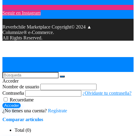
Seguir en Instagram
Reverbchile Marketplace Copyright© 2024 ▲
Columnize® e-Commerce.
All Rights Reserved.
Acceder
Nombre de usuario
Contraseña
¿Olvidaste tu contraseña?
Recuerdame
Acceder
¿No tienes una cuenta?
Regístrate
Comparar artículos
Total (
0
)