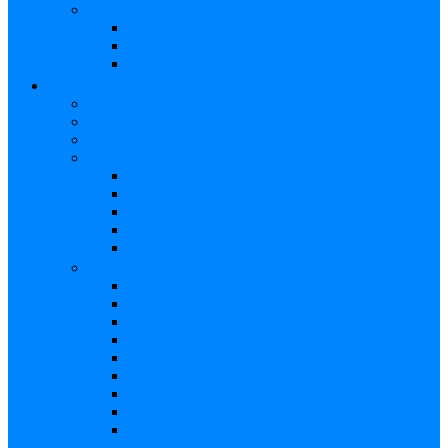
Accesorios
Atril
Tubos
Cables Amplificadores
BAJOS
Bajos Eléctricos
Bajos Electroacústicos
Bajos Acústicos
Ukelele Bajo
Soprano
Tenor
Concierto
Funda Bajo
Accesorios
Accesorios
Cuerdas Eléctricas
Cuerdas Electroacústico
Cuerdas Acústicas
Case Bajo
Funda Bajo
Strap
Cápsulas
Atril
Cables