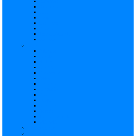
Distorsión
Expresión
Fuzz
Looper
Overdrive
Reverb
Tremolo/Vibrato
Wah Wah
Bajos
Afinador
Booster
Buffer
Chorus
Compresor
Delay
Distorsión
Expresión
Fuzz
Looper
Overdrive
Reverb
Tremolo/Vibrato
Wah Wah
Efectos de voz
Fuentes de Poder