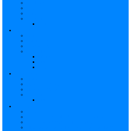
Pedalboard
Case
Funda
Accesorios
Cables
PIANOS
Pianos
Sintetizadores
Controladores MIDI
Accesorios
Sillines
Atril
Case
ORQUESTA
Violín
Vientos de Bronce
Vientos de Madera
Accesorios
Atril
AYUDA
Nosotros
¿Qué es Reverbchile MK y cómo funciona?
Cómo vincular Mercado pago (Video)
Elige vendedores verificados en Reverbchile MK