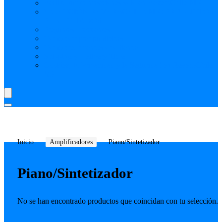
Realiza tus transacciones solo en ReverbChile MK
SELECCIÓN REVERBCHILE MK: PRODUCTOS
PUBLICITADOS
Preguntas Frecuentes
Como comprar publicidad
Como crear vendedor o tienda
Shipping y Delivery Time
Cookies, tu Privacidad y la Seguridad en ReverbChile
MK
Inicio
Amplificadores
Piano/Sintetizador
Piano/Sintetizador
No se han encontrado productos que coincidan con tu selección.