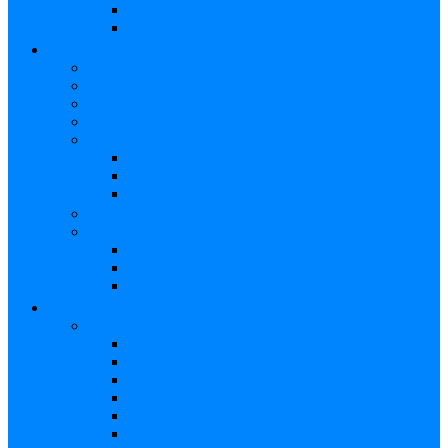
Cápsulas
Cables
HOME STUDIO
Audio pro
Monitores
Interfaz
Mixer
Micrófono
Condensador
Dinámico
Inalámbricos
Audífonos
Accesorios
Cables
Atril
Paneles Difusores
EFECTOS
Guitarras
Afinador
Booster
Buffer
Chorus
Compresor
Delay