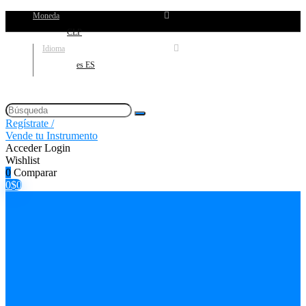
Moneda
CLP
Idioma
es ES
Regístrate /
Vende tu Instrumento
Acceder
Login
Wishlist
0
Comparar
0
$
0