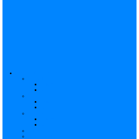
AMPLIFICADORES
Cabezales
Guitarra
Bajo
Cajas
Guitarra
Bajo
Combos
Guitarras
Bajo
Baterías Eléctricas
Piano/Sintetizador