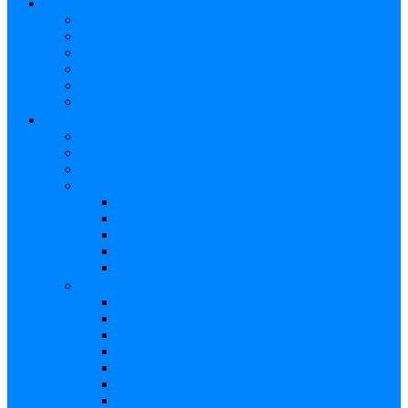
BATERÍAS
Baterías Eléctricas
Baterías Acústicas
Hardware
Platillos
Percusión
Accesorios
GUITARRAS
Guitarras Eléctricas
Guitarras Electroacústicas
Guitarras Acústicas
Ukelele
Soprano
Tenor
Concierto
Accesorios
Funda Ukelele
Accesorios
Cuerdas Eléctricas
Cuerdas Electroacústicas
Cuerdas Acústicas
Case Guitarra
Funda Guitarra
Strap
Atril