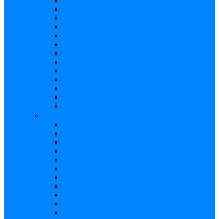
Booster
Buffer
Chorus
Compresor
Delay
Distorsión
Expresión
Fuzz
Looper
Overdrive
Reverb
Tremolo/Vibrato
Wah Wah
Bajos
Afinador
Booster
Buffer
Chorus
Compresor
Delay
Distorsión
Expresión
Fuzz
Looper
Overdrive