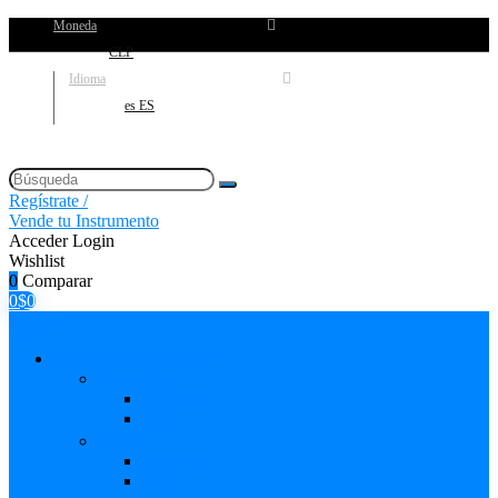
Moneda
CLP
Idioma
es ES
Regístrate /
Vende tu Instrumento
Acceder
Login
Wishlist
0
Comparar
0
$
0
AMPLIFICADORES
Cabezales
Guitarra
Bajo
Cajas
Guitarra
Bajo