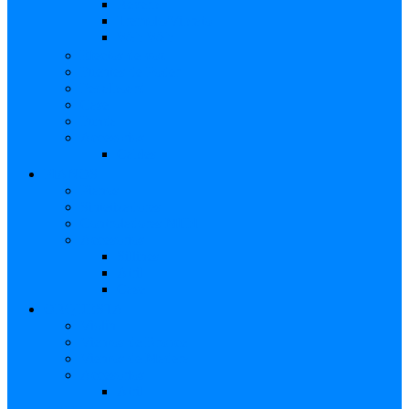
Reverb
Tremolo/Vibrato
Wah Wah
Efectos de voz
Fuentes de Poder
Pedalboard
Case
Funda
Accesorios
Cables
PIANOS
Pianos
Sintetizadores
Controladores MIDI
Accesorios
Sillines
Atril
Case
ORQUESTA
Violín
Vientos de Bronce
Vientos de Madera
Accesorios
Atril