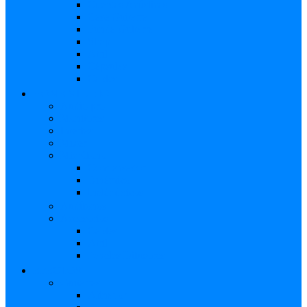
Cuerdas Acústicas
Case Guitarra
Funda Guitarra
Strap
Atril
Cápsulas
Cables
HOME STUDIO
Audio pro
Monitores
Interfaz
Mixer
Micrófono
Condensador
Dinámico
Inalámbricos
Audífonos
Accesorios
Cables
Atril
Paneles Difusores
EFECTOS
Guitarras
Afinador