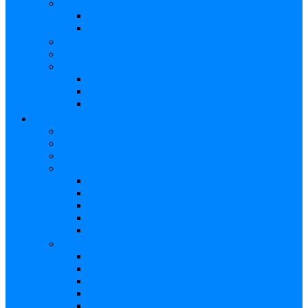
Combos
Guitarras
Bajo
Baterías Eléctricas
Piano/Sintetizador
Accesorios
Atril
Tubos
Cables Amplificadores
BAJOS
Bajos Eléctricos
Bajos Electroacústicos
Bajos Acústicos
Ukelele Bajo
Soprano
Tenor
Concierto
Funda Bajo
Accesorios
Accesorios
Cuerdas Eléctricas
Cuerdas Electroacústico
Cuerdas Acústicas
Case Bajo
Funda Bajo