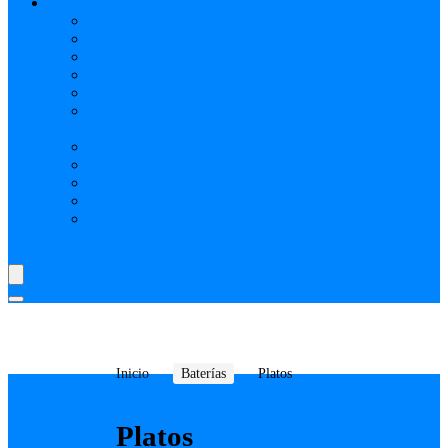
AYUDA
Nosotros
¿Qué es Reverbchile MK y cómo funciona?
Cómo vincular Mercado pago (Video)
Elige vendedores verificados en Reverbchile MK
Realiza tus transacciones solo en ReverbChile MK
SELECCIÓN REVERBCHILE MK: PRODUCTOS
PUBLICITADOS
Preguntas Frecuentes
Como comprar publicidad
Como crear vendedor o tienda
Shipping y Delivery Time
Cookies, tu Privacidad y la Seguridad en ReverbChile
MK
Inicio
Baterías
Platos
Platos