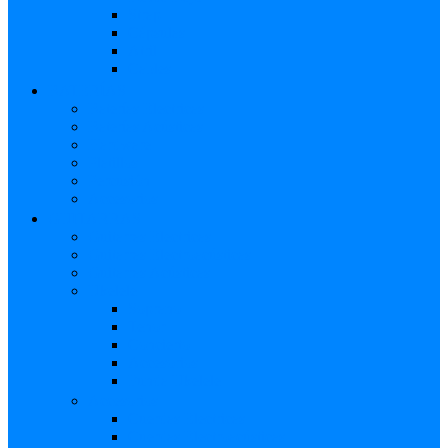
Strap
Cápsulas
Atril
Cables
BATERÍAS
Baterías Eléctricas
Baterías Acústicas
Hardware
Platillos
Percusión
Accesorios
GUITARRAS
Guitarras Eléctricas
Guitarras Electroacústicas
Guitarras Acústicas
Ukelele
Soprano
Tenor
Concierto
Accesorios
Funda Ukelele
Accesorios
Cuerdas Eléctricas
Cuerdas Electroacústicas