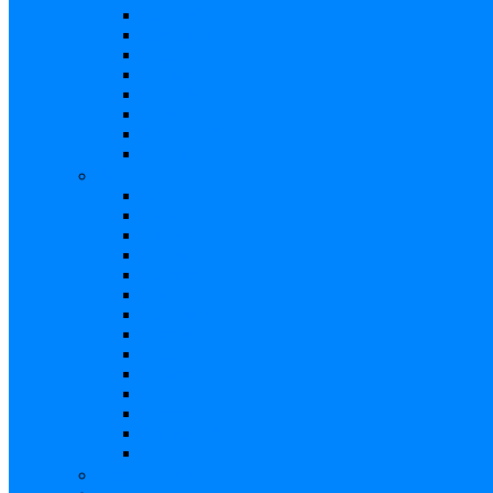
Distorsión
Expresión
Fuzz
Looper
Overdrive
Reverb
Tremolo/Vibrato
Wah Wah
Bajos
Afinador
Booster
Buffer
Chorus
Compresor
Delay
Distorsión
Expresión
Fuzz
Looper
Overdrive
Reverb
Tremolo/Vibrato
Wah Wah
Efectos de voz