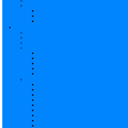
Piano/Sintetizador
Accesorios
Atril
Tubos
Cables Amplificadores
BAJOS
Bajos Eléctricos
Bajos Electroacústicos
Bajos Acústicos
Ukelele Bajo
Soprano
Tenor
Concierto
Funda Bajo
Accesorios
Accesorios
Cuerdas Eléctricas
Cuerdas Electroacústico
Cuerdas Acústicas
Case Bajo
Funda Bajo
Strap
Cápsulas
Atril
Cables