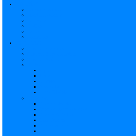
BATERÍAS
Baterías Eléctricas
Baterías Acústicas
Hardware
Platillos
Percusión
Accesorios
GUITARRAS
Guitarras Eléctricas
Guitarras Electroacústicas
Guitarras Acústicas
Ukelele
Soprano
Tenor
Concierto
Accesorios
Funda Ukelele
Accesorios
Cuerdas Eléctricas
Cuerdas Electroacústicas
Cuerdas Acústicas
Case Guitarra
Funda Guitarra
Strap