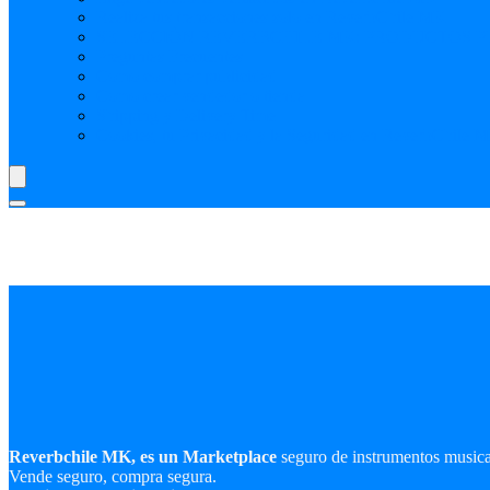
Realiza tus transacciones solo en ReverbChile MK
SELECCIÓN REVERBCHILE MK: PRODUCTOS P
Preguntas Frecuentes
Como comprar publicidad
Como crear vendedor o tienda
Shipping y Delivery Time
Cookies, tu Privacidad y la Seguridad en ReverbChile 
Reverbchile MK, es un Marketplace
seguro de instrumentos music
Vende seguro, compra segura.