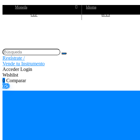
Moneda
Idioma
CLP
es ES
Regístrate /
Vende tu Instrumento
Acceder
Login
Wishlist
0
Comparar
0
$
0