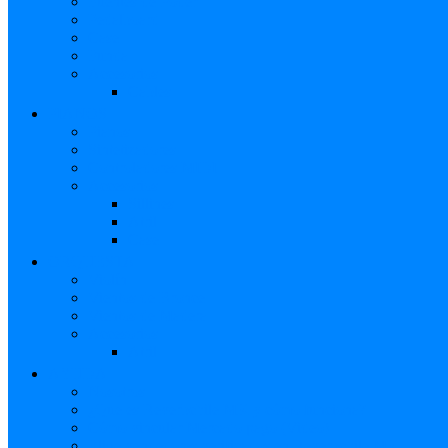
Fuentes de Poder
Pedalboard
Case
Funda
Accesorios
Cables
PIANOS
Pianos
Sintetizadores
Controladores MIDI
Accesorios
Sillines
Atril
Case
ORQUESTA
Violín
Vientos de Bronce
Vientos de Madera
Accesorios
Atril
AYUDA
Nosotros
¿Qué es Reverbchile MK y cómo funciona?
Cómo vincular Mercado pago (Video)
Elige vendedores verificados en Reverbchile MK