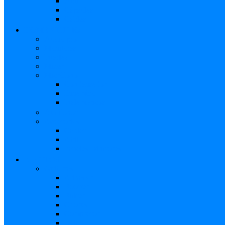
Atril
Cápsulas
Cables
HOME STUDIO
Audio pro
Monitores
Interfaz
Mixer
Micrófono
Condensador
Dinámico
Inalámbricos
Audífonos
Accesorios
Cables
Atril
Paneles Difusores
EFECTOS
Guitarras
Afinador
Booster
Buffer
Chorus
Compresor
Delay