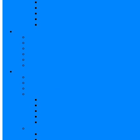
Funda Bajo
Strap
Cápsulas
Atril
Cables
BATERÍAS
Baterías Eléctricas
Baterías Acústicas
Hardware
Platillos
Percusión
Accesorios
GUITARRAS
Guitarras Eléctricas
Guitarras Electroacústicas
Guitarras Acústicas
Ukelele
Soprano
Tenor
Concierto
Accesorios
Funda Ukelele
Accesorios
Cuerdas Eléctricas
Cuerdas Electroacústicas