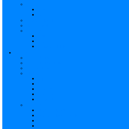
Combos
Guitarras
Bajo
Baterías Eléctricas
Piano/Sintetizador
Accesorios
Atril
Tubos
Cables Amplificadores
BAJOS
Bajos Eléctricos
Bajos Electroacústicos
Bajos Acústicos
Ukelele Bajo
Soprano
Tenor
Concierto
Funda Bajo
Accesorios
Accesorios
Cuerdas Eléctricas
Cuerdas Electroacústico
Cuerdas Acústicas
Case Bajo