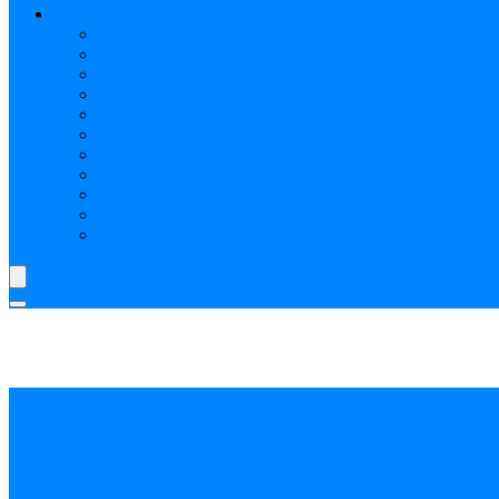
AYUDA
Nosotros
¿Qué es Reverbchile MK y cómo funciona?
Cómo vincular Mercado pago (Video)
Elige vendedores verificados en Reverbchile MK
Realiza tus transacciones solo en ReverbChile MK
SELECCIÓN REVERBCHILE MK: PRODUCTOS P
Preguntas Frecuentes
Como comprar publicidad
Como crear vendedor o tienda
Shipping y Delivery Time
Cookies, tu Privacidad y la Seguridad en ReverbChile 