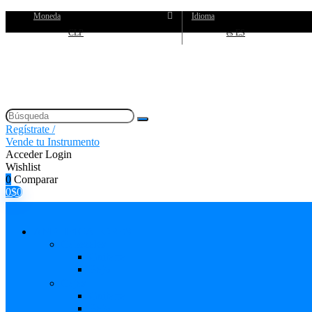
Moneda
Idioma
CLP
es ES
Regístrate /
Vende tu Instrumento
Acceder
Login
Wishlist
0
Comparar
0
$
0
AMPLIFICADORES
Cabezales
Guitarra
Bajo
Cajas
Guitarra
Bajo