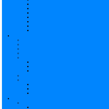
Cuerdas Acústicas
Case Guitarra
Funda Guitarra
Strap
Atril
Cápsulas
Cables
HOME STUDIO
Audio pro
Monitores
Interfaz
Mixer
Micrófono
Condensador
Dinámico
Inalámbricos
Audífonos
Accesorios
Cables
Atril
Paneles Difusores
EFECTOS
Guitarras
Afinador