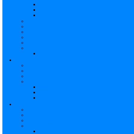
Reverb
Tremolo/Vibrato
Wah Wah
Efectos de voz
Fuentes de Poder
Pedalboard
Case
Funda
Accesorios
Cables
PIANOS
Pianos
Sintetizadores
Controladores MIDI
Accesorios
Sillines
Atril
Case
ORQUESTA
Violín
Vientos de Bronce
Vientos de Madera
Accesorios
Atril