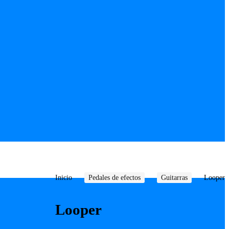
Inicio
Pedales de efectos
Guitarras
Looper
Looper