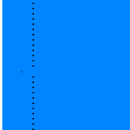
Booster
Buffer
Chorus
Compresor
Delay
Distorsión
Expresión
Fuzz
Looper
Overdrive
Reverb
Tremolo/Vibrato
Wah Wah
Bajos
Afinador
Booster
Buffer
Chorus
Compresor
Delay
Distorsión
Expresión
Fuzz
Looper
Overdrive