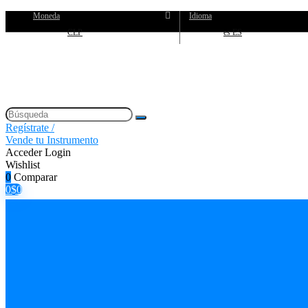
Moneda
Idioma
CLP
es ES
Regístrate /
Vende tu Instrumento
Acceder
Login
Wishlist
0
Comparar
0
$
0