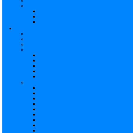
Piano/Sintetizador
Accesorios
Atril
Tubos
Cables Amplificadores
BAJOS
Bajos Eléctricos
Bajos Electroacústicos
Bajos Acústicos
Ukelele Bajo
Soprano
Tenor
Concierto
Funda Bajo
Accesorios
Accesorios
Cuerdas Eléctricas
Cuerdas Electroacústico
Cuerdas Acústicas
Case Bajo
Funda Bajo
Strap
Cápsulas
Atril
Cables