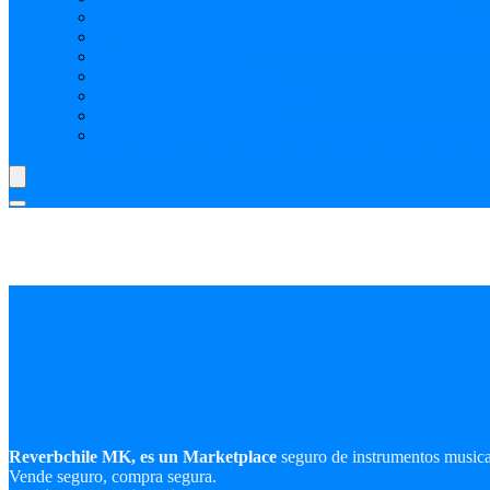
Realiza tus transacciones solo en ReverbChile MK
SELECCIÓN REVERBCHILE MK: PRODUCTOS P
Preguntas Frecuentes
Como comprar publicidad
Como crear vendedor o tienda
Shipping y Delivery Time
Cookies, tu Privacidad y la Seguridad en ReverbChile 
Reverbchile MK, es un Marketplace
seguro de instrumentos music
Vende seguro, compra segura.