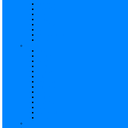
Distorsión
Expresión
Fuzz
Looper
Overdrive
Reverb
Tremolo/Vibrato
Wah Wah
Bajos
Afinador
Booster
Buffer
Chorus
Compresor
Delay
Distorsión
Expresión
Fuzz
Looper
Overdrive
Reverb
Tremolo/Vibrato
Wah Wah
Efectos de voz