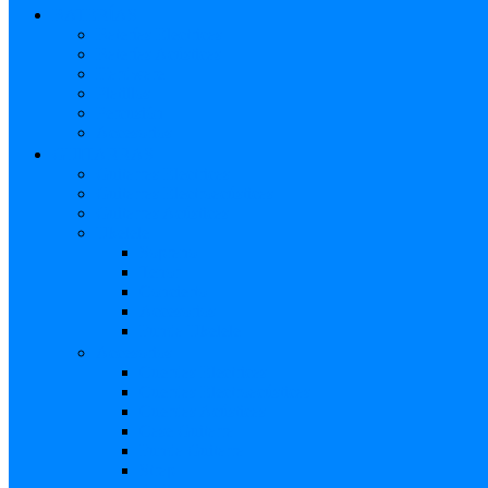
BATERÍAS
Baterías Eléctricas
Baterías Acústicas
Hardware
Platillos
Percusión
Accesorios
GUITARRAS
Guitarras Eléctricas
Guitarras Electroacústicas
Guitarras Acústicas
Ukelele
Soprano
Tenor
Concierto
Accesorios
Funda Ukelele
Accesorios
Cuerdas Eléctricas
Cuerdas Electroacústicas
Cuerdas Acústicas
Case Guitarra
Funda Guitarra
Strap