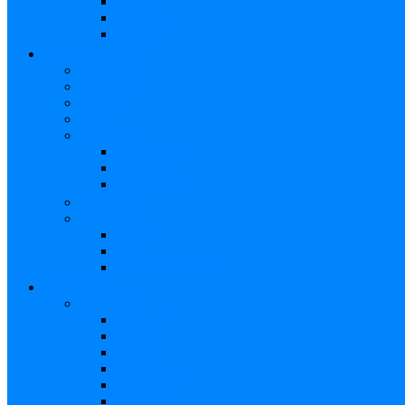
Atril
Cápsulas
Cables
HOME STUDIO
Audio pro
Monitores
Interfaz
Mixer
Micrófono
Condensador
Dinámico
Inalámbricos
Audífonos
Accesorios
Cables
Atril
Paneles Difusores
EFECTOS
Guitarras
Afinador
Booster
Buffer
Chorus
Compresor
Delay