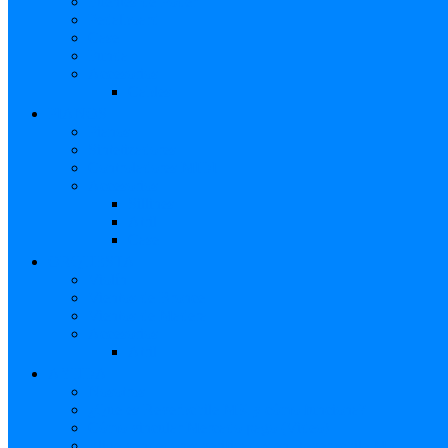
Fuentes de Poder
Pedalboard
Case
Funda
Accesorios
Cables
PIANOS
Pianos
Sintetizadores
Controladores MIDI
Accesorios
Sillines
Atril
Case
ORQUESTA
Violín
Vientos de Bronce
Vientos de Madera
Accesorios
Atril
AYUDA
Nosotros
¿Qué es Reverbchile MK y cómo funciona?
Cómo vincular Mercado pago (Video)
Elige vendedores verificados en Reverbchile MK