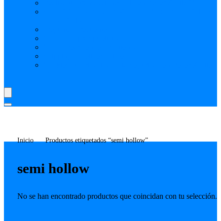
Realiza tus transacciones solo en ReverbChile MK
SELECCIÓN REVERBCHILE MK: PRODUCTOS
PUBLICITADOS
Preguntas Frecuentes
Como comprar publicidad
Como crear vendedor o tienda
Shipping y Delivery Time
Cookies, tu Privacidad y la Seguridad en ReverbChile
MK
Inicio
Productos etiquetados “semi hollow”
semi hollow
No se han encontrado productos que coincidan con tu selección.