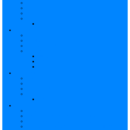
Pedalboard
Case
Funda
Accesorios
Cables
PIANOS
Pianos
Sintetizadores
Controladores MIDI
Accesorios
Sillines
Atril
Case
ORQUESTA
Violín
Vientos de Bronce
Vientos de Madera
Accesorios
Atril
AYUDA
Nosotros
¿Qué es Reverbchile MK y cómo funciona?
Cómo vincular Mercado pago (Video)
Elige vendedores verificados en Reverbchile MK