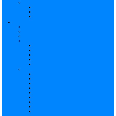
Accesorios
Atril
Tubos
Cables Amplificadores
BAJOS
Bajos Eléctricos
Bajos Electroacústicos
Bajos Acústicos
Ukelele Bajo
Soprano
Tenor
Concierto
Funda Bajo
Accesorios
Accesorios
Cuerdas Eléctricas
Cuerdas Electroacústico
Cuerdas Acústicas
Case Bajo
Funda Bajo
Strap
Cápsulas
Atril
Cables