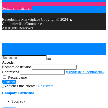
Seguir en Instagram
Reverbchile Marketplace Copyright© 2024 ▲
Columnize® e-Commerce.
All Rights Reserved.
Acceder
Nombre de usuario
Contraseña
¿Olvidaste tu contraseña?
Recuerdame
Acceder
¿No tienes una cuenta?
Regístrate
Comparar artículos
Total (
0
)