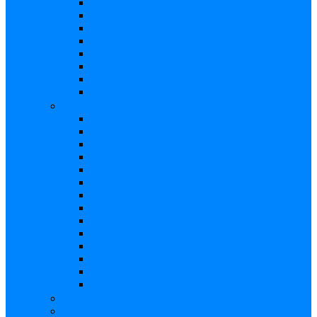
Distorsión
Expresión
Fuzz
Looper
Overdrive
Reverb
Tremolo/Vibrato
Wah Wah
Bajos
Afinador
Booster
Buffer
Chorus
Compresor
Delay
Distorsión
Expresión
Fuzz
Looper
Overdrive
Reverb
Tremolo/Vibrato
Wah Wah
Efectos de voz
Fuentes de Poder