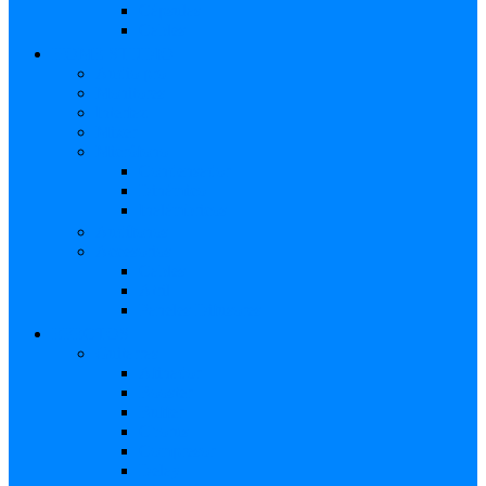
Cápsulas
Cables
HOME STUDIO
Audio pro
Monitores
Interfaz
Mixer
Micrófono
Condensador
Dinámico
Inalámbricos
Audífonos
Accesorios
Cables
Atril
Paneles Difusores
EFECTOS
Guitarras
Afinador
Booster
Buffer
Chorus
Compresor
Delay