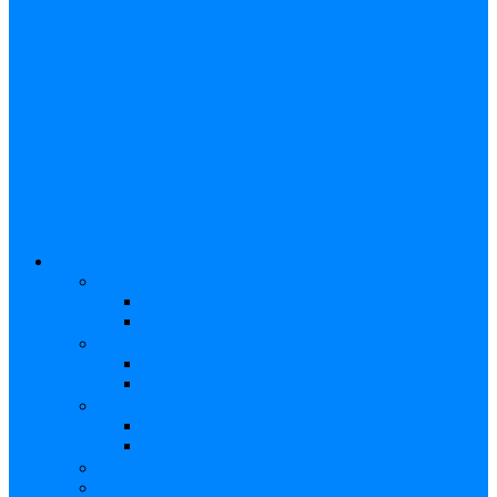
AMPLIFICADORES
Cabezales
Guitarra
Bajo
Cajas
Guitarra
Bajo
Combos
Guitarras
Bajo
Baterías Eléctricas
Piano/Sintetizador