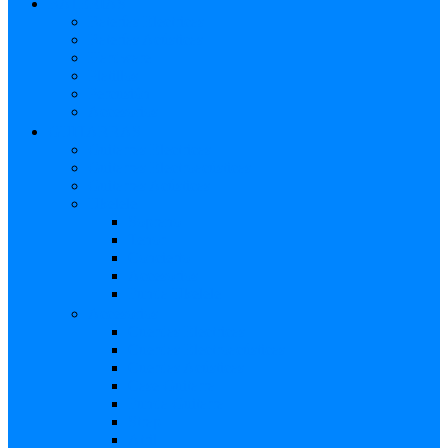
BATERÍAS
Baterías Eléctricas
Baterías Acústicas
Hardware
Platillos
Percusión
Accesorios
GUITARRAS
Guitarras Eléctricas
Guitarras Electroacústicas
Guitarras Acústicas
Ukelele
Soprano
Tenor
Concierto
Accesorios
Funda Ukelele
Accesorios
Cuerdas Eléctricas
Cuerdas Electroacústicas
Cuerdas Acústicas
Case Guitarra
Funda Guitarra
Strap
Atril