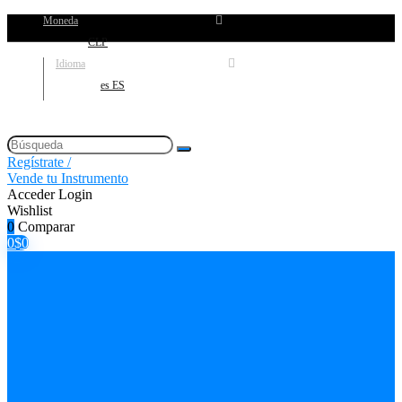
Moneda
CLP
Idioma
es ES
Regístrate /
Vende tu Instrumento
Acceder
Login
Wishlist
0
Comparar
0
$
0