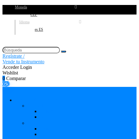
Moneda
CLP
Idioma
es ES
Regístrate /
Vende tu Instrumento
Acceder
Login
Wishlist
0
Comparar
0
$
0
AMPLIFICADORES
Cabezales
Guitarra
Bajo
Cajas
Guitarra
Bajo