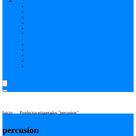
AYUDA
Nosotros
¿Qué es Reverbchile MK y cómo funciona?
Cómo vincular Mercado pago (Video)
Elige vendedores verificados en Reverbchile MK
Realiza tus transacciones solo en ReverbChile MK
SELECCIÓN REVERBCHILE MK: PRODUCTOS
PUBLICITADOS
Preguntas Frecuentes
Como comprar publicidad
Como crear vendedor o tienda
Shipping y Delivery Time
Cookies, tu Privacidad y la Seguridad en ReverbChile
MK
Inicio
Productos etiquetados “percusion”
percusion