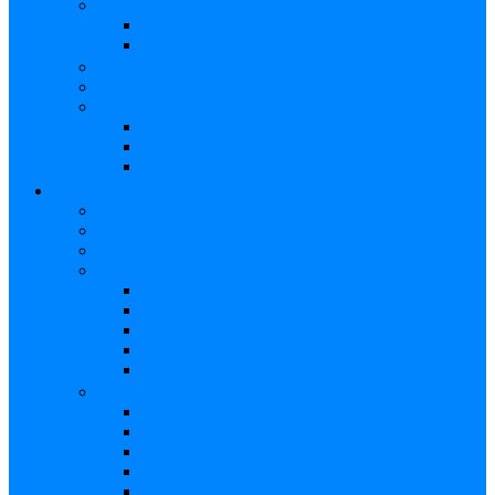
Combos
Guitarras
Bajo
Baterías Eléctricas
Piano/Sintetizador
Accesorios
Atril
Tubos
Cables Amplificadores
BAJOS
Bajos Eléctricos
Bajos Electroacústicos
Bajos Acústicos
Ukelele Bajo
Soprano
Tenor
Concierto
Funda Bajo
Accesorios
Accesorios
Cuerdas Eléctricas
Cuerdas Electroacústico
Cuerdas Acústicas
Case Bajo
Funda Bajo