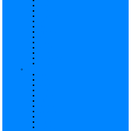
Booster
Buffer
Chorus
Compresor
Delay
Distorsión
Expresión
Fuzz
Looper
Overdrive
Reverb
Tremolo/Vibrato
Wah Wah
Bajos
Afinador
Booster
Buffer
Chorus
Compresor
Delay
Distorsión
Expresión
Fuzz
Looper
Overdrive