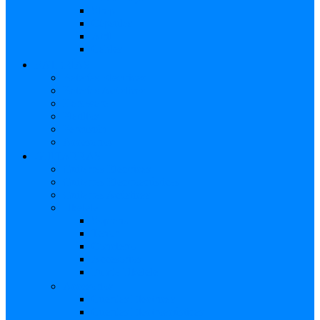
Strap
Cápsulas
Atril
Cables
BATERÍAS
Baterías Eléctricas
Baterías Acústicas
Hardware
Platillos
Percusión
Accesorios
GUITARRAS
Guitarras Eléctricas
Guitarras Electroacústicas
Guitarras Acústicas
Ukelele
Soprano
Tenor
Concierto
Accesorios
Funda Ukelele
Accesorios
Cuerdas Eléctricas
Cuerdas Electroacústicas