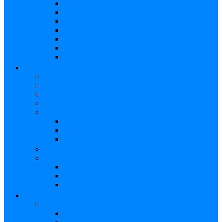
Cuerdas Acústicas
Case Guitarra
Funda Guitarra
Strap
Atril
Cápsulas
Cables
HOME STUDIO
Audio pro
Monitores
Interfaz
Mixer
Micrófono
Condensador
Dinámico
Inalámbricos
Audífonos
Accesorios
Cables
Atril
Paneles Difusores
EFECTOS
Guitarras
Afinador