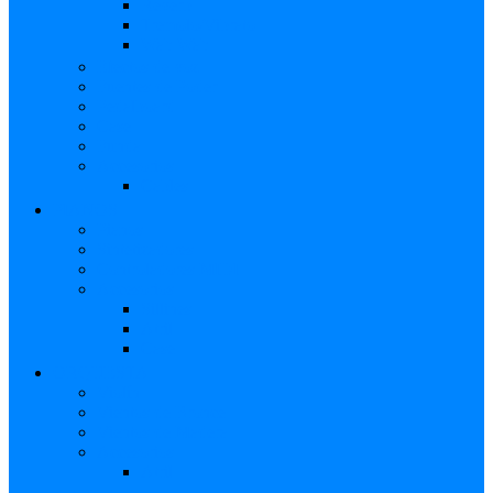
Reverb
Tremolo/Vibrato
Wah Wah
Efectos de voz
Fuentes de Poder
Pedalboard
Case
Funda
Accesorios
Cables
PIANOS
Pianos
Sintetizadores
Controladores MIDI
Accesorios
Sillines
Atril
Case
ORQUESTA
Violín
Vientos de Bronce
Vientos de Madera
Accesorios
Atril