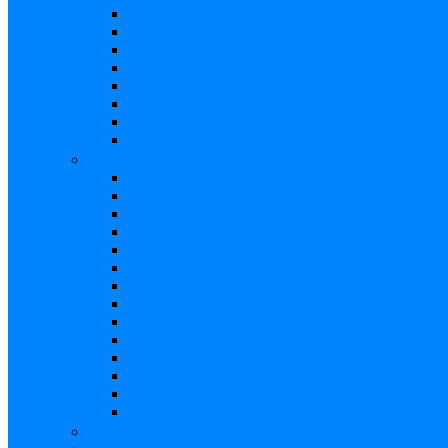
Distorsión
Expresión
Fuzz
Looper
Overdrive
Reverb
Tremolo/Vibrato
Wah Wah
Bajos
Afinador
Booster
Buffer
Chorus
Compresor
Delay
Distorsión
Expresión
Fuzz
Looper
Overdrive
Reverb
Tremolo/Vibrato
Wah Wah
Efectos de voz