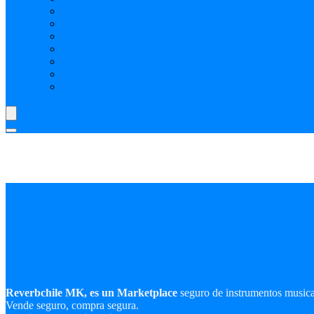
Realiza tus transacciones solo en ReverbChile MK
SELECCIÓN REVERBCHILE MK: PRODUCTOS P
Preguntas Frecuentes
Como comprar publicidad
Como crear vendedor o tienda
Shipping y Delivery Time
Cookies, tu Privacidad y la Seguridad en ReverbChile 
Reverbchile MK, es un Marketplace
seguro de instrumentos music
Vende seguro, compra segura.