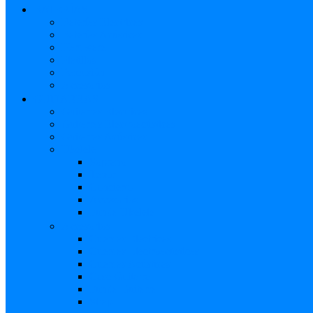
BATERÍAS
Baterías Eléctricas
Baterías Acústicas
Hardware
Platillos
Percusión
Accesorios
GUITARRAS
Guitarras Eléctricas
Guitarras Electroacústicas
Guitarras Acústicas
Ukelele
Soprano
Tenor
Concierto
Accesorios
Funda Ukelele
Accesorios
Cuerdas Eléctricas
Cuerdas Electroacústicas
Cuerdas Acústicas
Case Guitarra
Funda Guitarra
Strap