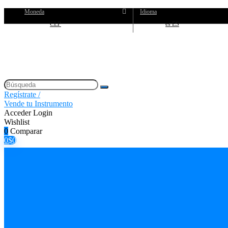
Moneda
Idioma
CLP
es ES
Regístrate /
Vende tu Instrumento
Acceder
Login
Wishlist
0
Comparar
0
$
0