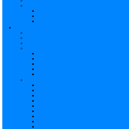
Piano/Sintetizador
Accesorios
Atril
Tubos
Cables Amplificadores
BAJOS
Bajos Eléctricos
Bajos Electroacústicos
Bajos Acústicos
Ukelele Bajo
Soprano
Tenor
Concierto
Funda Bajo
Accesorios
Accesorios
Cuerdas Eléctricas
Cuerdas Electroacústico
Cuerdas Acústicas
Case Bajo
Funda Bajo
Strap
Cápsulas
Atril
Cables