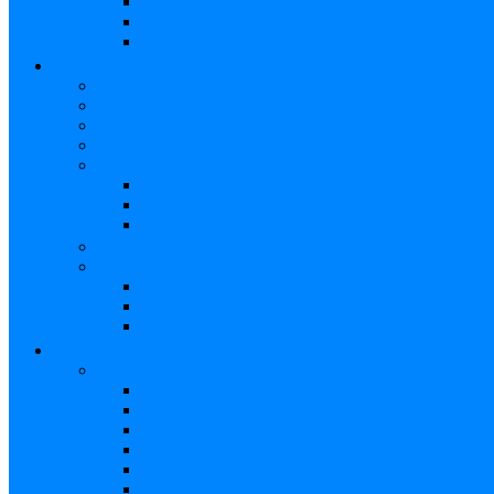
Atril
Cápsulas
Cables
HOME STUDIO
Audio pro
Monitores
Interfaz
Mixer
Micrófono
Condensador
Dinámico
Inalámbricos
Audífonos
Accesorios
Cables
Atril
Paneles Difusores
EFECTOS
Guitarras
Afinador
Booster
Buffer
Chorus
Compresor
Delay