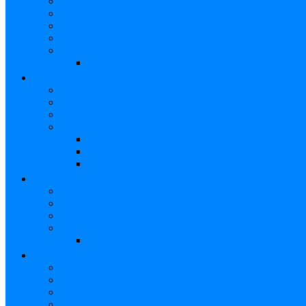
Fuentes de Poder
Pedalboard
Case
Funda
Accesorios
Cables
PIANOS
Pianos
Sintetizadores
Controladores MIDI
Accesorios
Sillines
Atril
Case
ORQUESTA
Violín
Vientos de Bronce
Vientos de Madera
Accesorios
Atril
AYUDA
Nosotros
¿Qué es Reverbchile MK y cómo funciona?
Cómo vincular Mercado pago (Video)
Elige vendedores verificados en Reverbchile MK