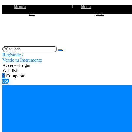
Moneda
Idioma
CLP
es ES
Regístrate /
Vende tu Instrumento
Acceder
Login
Wishlist
0
Comparar
0
$
0