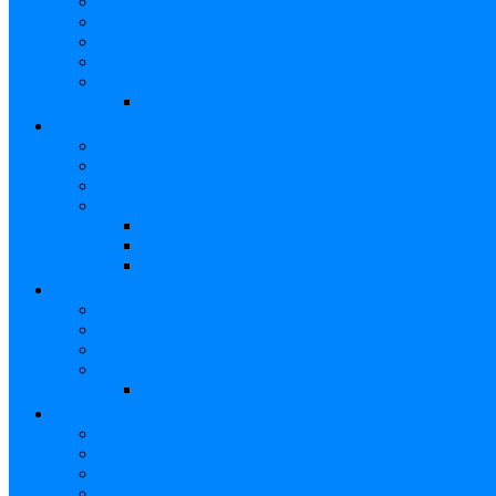
Fuentes de Poder
Pedalboard
Case
Funda
Accesorios
Cables
PIANOS
Pianos
Sintetizadores
Controladores MIDI
Accesorios
Sillines
Atril
Case
ORQUESTA
Violín
Vientos de Bronce
Vientos de Madera
Accesorios
Atril
AYUDA
Nosotros
¿Qué es Reverbchile MK y cómo funciona?
Cómo vincular Mercado pago (Video)
Elige vendedores verificados en Reverbchile MK