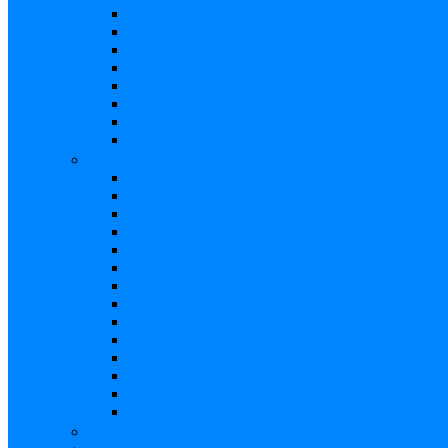
Distorsión
Expresión
Fuzz
Looper
Overdrive
Reverb
Tremolo/Vibrato
Wah Wah
Bajos
Afinador
Booster
Buffer
Chorus
Compresor
Delay
Distorsión
Expresión
Fuzz
Looper
Overdrive
Reverb
Tremolo/Vibrato
Wah Wah
Efectos de voz