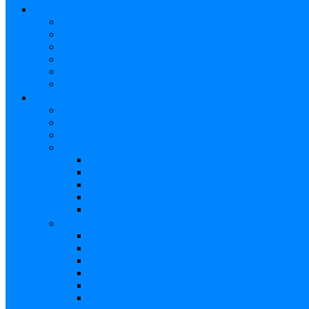
BATERÍAS
Baterías Eléctricas
Baterías Acústicas
Hardware
Platillos
Percusión
Accesorios
GUITARRAS
Guitarras Eléctricas
Guitarras Electroacústicas
Guitarras Acústicas
Ukelele
Soprano
Tenor
Concierto
Accesorios
Funda Ukelele
Accesorios
Cuerdas Eléctricas
Cuerdas Electroacústicas
Cuerdas Acústicas
Case Guitarra
Funda Guitarra
Strap