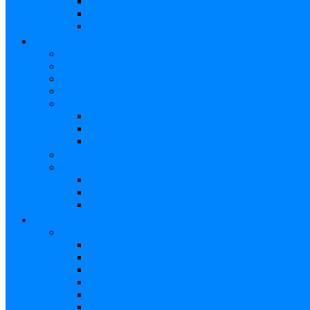
Atril
Cápsulas
Cables
HOME STUDIO
Audio pro
Monitores
Interfaz
Mixer
Micrófono
Condensador
Dinámico
Inalámbricos
Audífonos
Accesorios
Cables
Atril
Paneles Difusores
EFECTOS
Guitarras
Afinador
Booster
Buffer
Chorus
Compresor
Delay