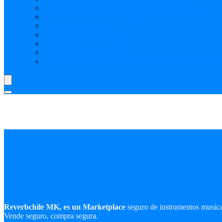
Realiza tus transacciones solo en ReverbChile MK
SELECCIÓN REVERBCHILE MK: PRODUCTOS P
Preguntas Frecuentes
Como comprar publicidad
Como crear vendedor o tienda
Shipping y Delivery Time
Cookies, tu Privacidad y la Seguridad en ReverbChile 
Reverbchile MK, es un Marketplace
seguro de instrumentos music
Vende seguro, compra segura.