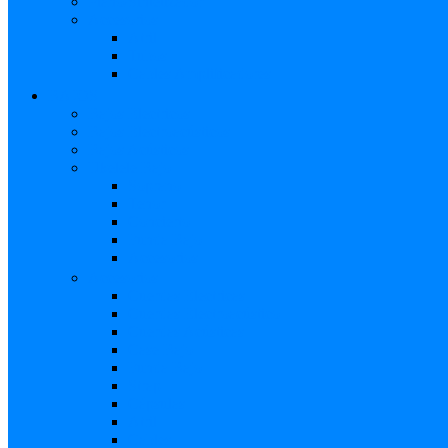
Piano/Sintetizador
Accesorios
Atril
Tubos
Cables Amplificadores
BAJOS
Bajos Eléctricos
Bajos Electroacústicos
Bajos Acústicos
Ukelele Bajo
Soprano
Tenor
Concierto
Funda Bajo
Accesorios
Accesorios
Cuerdas Eléctricas
Cuerdas Electroacústico
Cuerdas Acústicas
Case Bajo
Funda Bajo
Strap
Cápsulas
Atril
Cables