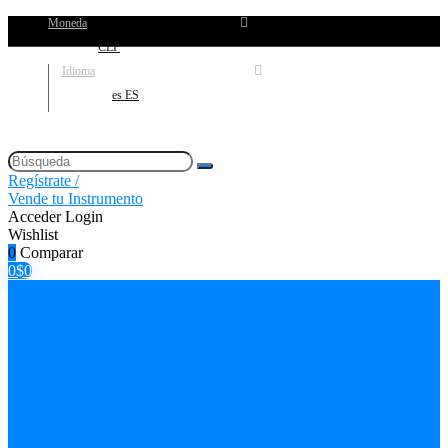
Moneda
CLP
Idioma
es ES
Regístrate /
Vende tu Instrumento
Acceder
Login
Wishlist
0
Comparar
0
$
0