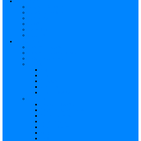
BATERÍAS
Baterías Eléctricas
Baterías Acústicas
Hardware
Platillos
Percusión
Accesorios
GUITARRAS
Guitarras Eléctricas
Guitarras Electroacústicas
Guitarras Acústicas
Ukelele
Soprano
Tenor
Concierto
Accesorios
Funda Ukelele
Accesorios
Cuerdas Eléctricas
Cuerdas Electroacústicas
Cuerdas Acústicas
Case Guitarra
Funda Guitarra
Strap
Atril