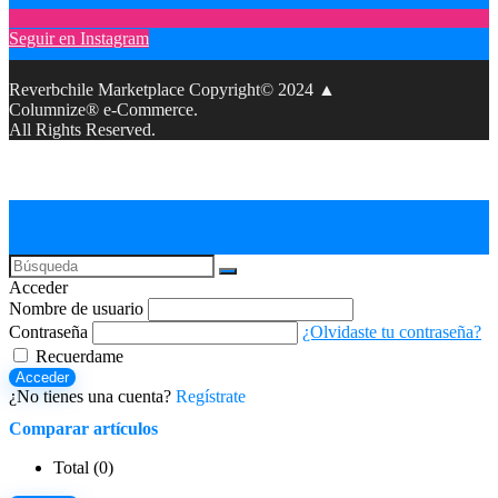
Seguir en Instagram
Reverbchile Marketplace Copyright© 2024 ▲
Columnize® e-Commerce.
All Rights Reserved.
Acceder
Nombre de usuario
Contraseña
¿Olvidaste tu contraseña?
Recuerdame
Acceder
¿No tienes una cuenta?
Regístrate
Comparar artículos
Total (
0
)