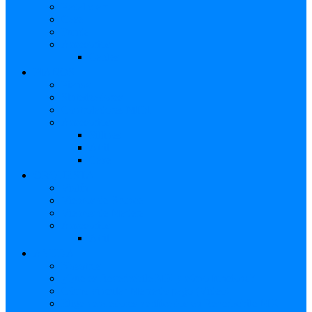
Pedalboard
Case
Funda
Accesorios
Cables
PIANOS
Pianos
Sintetizadores
Controladores MIDI
Accesorios
Sillines
Atril
Case
ORQUESTA
Violín
Vientos de Bronce
Vientos de Madera
Accesorios
Atril
AYUDA
Nosotros
¿Qué es Reverbchile MK y cómo funciona?
Cómo vincular Mercado pago (Video)
Elige vendedores verificados en Reverbchile MK