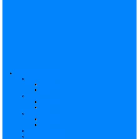
AMPLIFICADORES
Cabezales
Guitarra
Bajo
Cajas
Guitarra
Bajo
Combos
Guitarras
Bajo
Baterías Eléctricas
Piano/Sintetizador