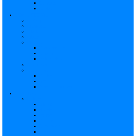
Cápsulas
Cables
HOME STUDIO
Audio pro
Monitores
Interfaz
Mixer
Micrófono
Condensador
Dinámico
Inalámbricos
Audífonos
Accesorios
Cables
Atril
Paneles Difusores
EFECTOS
Guitarras
Afinador
Booster
Buffer
Chorus
Compresor
Delay