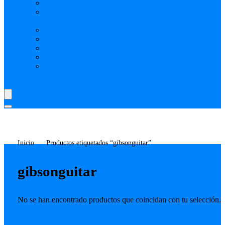
Realiza tus transacciones solo en ReverbChile MK
SELECCIÓN REVERBCHILE MK: PRODUCTOS
PUBLICITADOS
Preguntas Frecuentes
Como comprar publicidad
Como crear vendedor o tienda
Shipping y Delivery Time
Cookies, tu Privacidad y la Seguridad en ReverbChile
MK
Inicio
Productos etiquetados “gibsonguitar”
gibsonguitar
No se han encontrado productos que coincidan con tu selección.