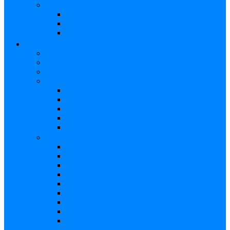
Accesorios
Atril
Tubos
Cables Amplificadores
BAJOS
Bajos Eléctricos
Bajos Electroacústicos
Bajos Acústicos
Ukelele Bajo
Soprano
Tenor
Concierto
Funda Bajo
Accesorios
Accesorios
Cuerdas Eléctricas
Cuerdas Electroacústico
Cuerdas Acústicas
Case Bajo
Funda Bajo
Strap
Cápsulas
Atril
Cables