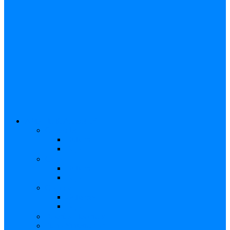
AMPLIFICADORES
Cabezales
Guitarra
Bajo
Cajas
Guitarra
Bajo
Combos
Guitarras
Bajo
Baterías Eléctricas
Piano/Sintetizador