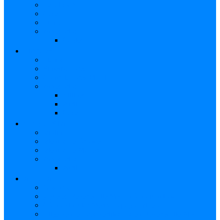
Pedalboard
Case
Funda
Accesorios
Cables
PIANOS
Pianos
Sintetizadores
Controladores MIDI
Accesorios
Sillines
Atril
Case
ORQUESTA
Violín
Vientos de Bronce
Vientos de Madera
Accesorios
Atril
AYUDA
Nosotros
¿Qué es Reverbchile MK y cómo funciona?
Cómo vincular Mercado pago (Video)
Elige vendedores verificados en Reverbchile MK