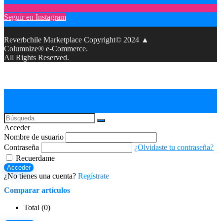
Seguir en Instagram
Reverbchile Marketplace Copyright© 2024 ▲
Columnize® e-Commerce.
All Rights Reserved.
Acceder
Nombre de usuario
Contraseña
¿Olvidaste tu contraseña?
Recuerdame
Acceder
¿No tienes una cuenta?
Regístrate
Comparar artículos
Total (
0
)