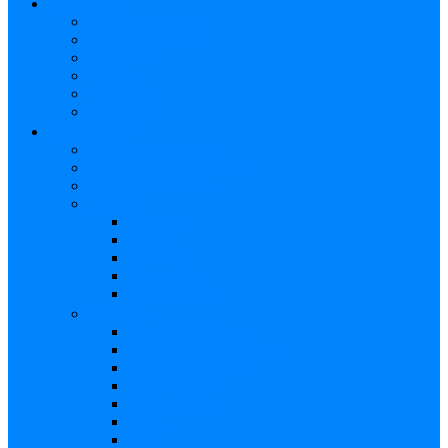
BATERÍAS
Baterías Eléctricas
Baterías Acústicas
Hardware
Platillos
Percusión
Accesorios
GUITARRAS
Guitarras Eléctricas
Guitarras Electroacústicas
Guitarras Acústicas
Ukelele
Soprano
Tenor
Concierto
Accesorios
Funda Ukelele
Accesorios
Cuerdas Eléctricas
Cuerdas Electroacústicas
Cuerdas Acústicas
Case Guitarra
Funda Guitarra
Strap
Atril