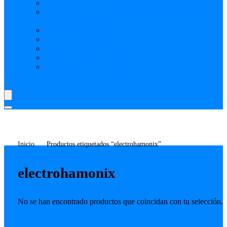
Realiza tus transacciones solo en ReverbChile MK
SELECCIÓN REVERBCHILE MK: PRODUCTOS
PUBLICITADOS
Preguntas Frecuentes
Como comprar publicidad
Como crear vendedor o tienda
Shipping y Delivery Time
Cookies, tu Privacidad y la Seguridad en ReverbChile
MK
Inicio
Productos etiquetados “electrohamonix”
electrohamonix
No se han encontrado productos que coincidan con tu selección.