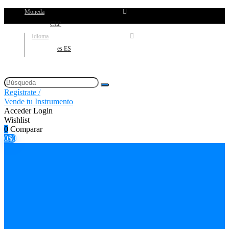
Moneda
CLP
Idioma
es ES
Regístrate /
Vende tu Instrumento
Acceder
Login
Wishlist
0
Comparar
0
$
0