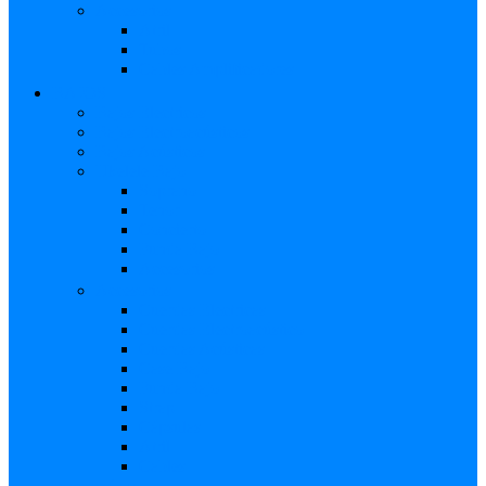
Accesorios
Atril
Tubos
Cables Amplificadores
BAJOS
Bajos Eléctricos
Bajos Electroacústicos
Bajos Acústicos
Ukelele Bajo
Soprano
Tenor
Concierto
Funda Bajo
Accesorios
Accesorios
Cuerdas Eléctricas
Cuerdas Electroacústico
Cuerdas Acústicas
Case Bajo
Funda Bajo
Strap
Cápsulas
Atril
Cables