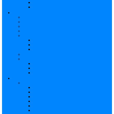
Cápsulas
Cables
HOME STUDIO
Audio pro
Monitores
Interfaz
Mixer
Micrófono
Condensador
Dinámico
Inalámbricos
Audífonos
Accesorios
Cables
Atril
Paneles Difusores
EFECTOS
Guitarras
Afinador
Booster
Buffer
Chorus
Compresor
Delay