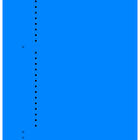
Distorsión
Expresión
Fuzz
Looper
Overdrive
Reverb
Tremolo/Vibrato
Wah Wah
Bajos
Afinador
Booster
Buffer
Chorus
Compresor
Delay
Distorsión
Expresión
Fuzz
Looper
Overdrive
Reverb
Tremolo/Vibrato
Wah Wah
Efectos de voz
Fuentes de Poder