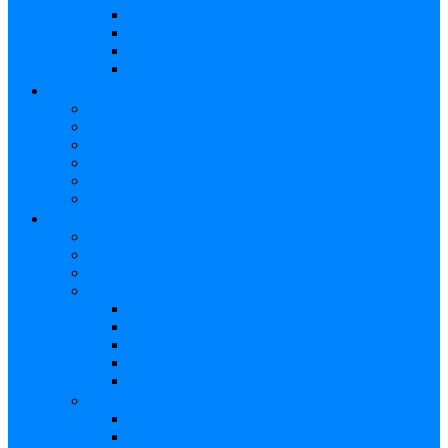
Strap
Cápsulas
Atril
Cables
BATERÍAS
Baterías Eléctricas
Baterías Acústicas
Hardware
Platillos
Percusión
Accesorios
GUITARRAS
Guitarras Eléctricas
Guitarras Electroacústicas
Guitarras Acústicas
Ukelele
Soprano
Tenor
Concierto
Accesorios
Funda Ukelele
Accesorios
Cuerdas Eléctricas
Cuerdas Electroacústicas