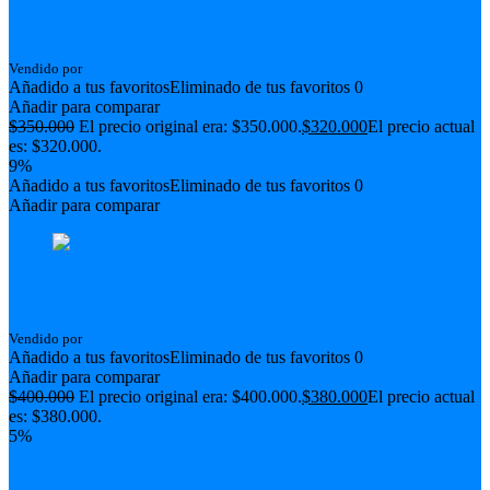
bateria electrica wotan freya pro
Vendido por
fernanda vende
Añadido a tus favoritos
Eliminado de tus favoritos
0
Añadir para comparar
$
350.000
El precio original era: $350.000.
$
320.000
El precio actual
es: $320.000.
9%
Añadido a tus favoritos
Eliminado de tus favoritos
0
Añadir para comparar
Batería Electrica Yamaha DD75
Vendido por
R_Fernandez
Añadido a tus favoritos
Eliminado de tus favoritos
0
Añadir para comparar
$
400.000
El precio original era: $400.000.
$
380.000
El precio actual
es: $380.000.
5%