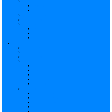
Combos
Guitarras
Bajo
Baterías Eléctricas
Piano/Sintetizador
Accesorios
Atril
Tubos
Cables Amplificadores
BAJOS
Bajos Eléctricos
Bajos Electroacústicos
Bajos Acústicos
Ukelele Bajo
Soprano
Tenor
Concierto
Funda Bajo
Accesorios
Accesorios
Cuerdas Eléctricas
Cuerdas Electroacústico
Cuerdas Acústicas
Case Bajo
Funda Bajo