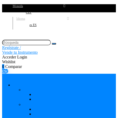
Moneda
CLP
Idioma
es ES
Regístrate /
Vende tu Instrumento
Acceder
Login
Wishlist
0
Comparar
0
$
0
AMPLIFICADORES
Cabezales
Guitarra
Bajo
Cajas
Guitarra
Bajo