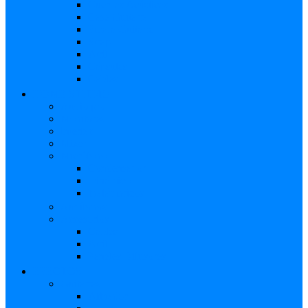
Cuerdas Acústicas
Case Guitarra
Funda Guitarra
Strap
Atril
Cápsulas
Cables
HOME STUDIO
Audio pro
Monitores
Interfaz
Mixer
Micrófono
Condensador
Dinámico
Inalámbricos
Audífonos
Accesorios
Cables
Atril
Paneles Difusores
EFECTOS
Guitarras
Afinador