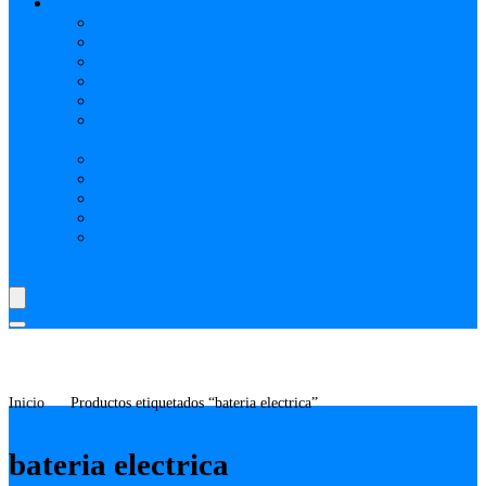
AYUDA
Nosotros
¿Qué es Reverbchile MK y cómo funciona?
Cómo vincular Mercado pago (Video)
Elige vendedores verificados en Reverbchile MK
Realiza tus transacciones solo en ReverbChile MK
SELECCIÓN REVERBCHILE MK: PRODUCTOS
PUBLICITADOS
Preguntas Frecuentes
Como comprar publicidad
Como crear vendedor o tienda
Shipping y Delivery Time
Cookies, tu Privacidad y la Seguridad en ReverbChile
MK
Inicio
Productos etiquetados “bateria electrica”
bateria electrica