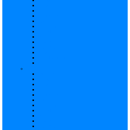
Booster
Buffer
Chorus
Compresor
Delay
Distorsión
Expresión
Fuzz
Looper
Overdrive
Reverb
Tremolo/Vibrato
Wah Wah
Bajos
Afinador
Booster
Buffer
Chorus
Compresor
Delay
Distorsión
Expresión
Fuzz
Looper
Overdrive