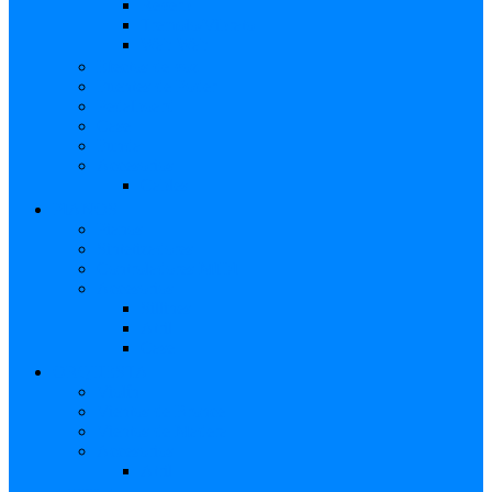
Reverb
Tremolo/Vibrato
Wah Wah
Efectos de voz
Fuentes de Poder
Pedalboard
Case
Funda
Accesorios
Cables
PIANOS
Pianos
Sintetizadores
Controladores MIDI
Accesorios
Sillines
Atril
Case
ORQUESTA
Violín
Vientos de Bronce
Vientos de Madera
Accesorios
Atril