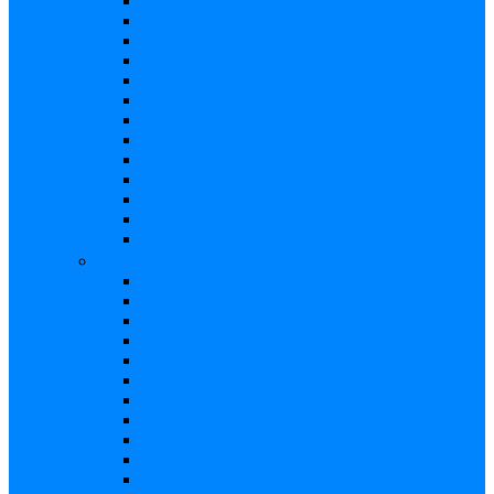
Booster
Buffer
Chorus
Compresor
Delay
Distorsión
Expresión
Fuzz
Looper
Overdrive
Reverb
Tremolo/Vibrato
Wah Wah
Bajos
Afinador
Booster
Buffer
Chorus
Compresor
Delay
Distorsión
Expresión
Fuzz
Looper
Overdrive