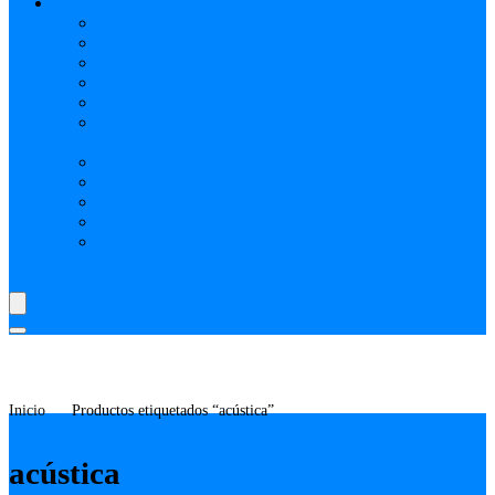
AYUDA
Nosotros
¿Qué es Reverbchile MK y cómo funciona?
Cómo vincular Mercado pago (Video)
Elige vendedores verificados en Reverbchile MK
Realiza tus transacciones solo en ReverbChile MK
SELECCIÓN REVERBCHILE MK: PRODUCTOS
PUBLICITADOS
Preguntas Frecuentes
Como comprar publicidad
Como crear vendedor o tienda
Shipping y Delivery Time
Cookies, tu Privacidad y la Seguridad en ReverbChile
MK
Inicio
Productos etiquetados “acústica”
acústica