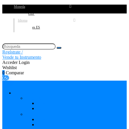
Moneda
CLP
Idioma
es ES
Regístrate /
Vende tu Instrumento
Acceder
Login
Wishlist
0
Comparar
0
$
0
AMPLIFICADORES
Cabezales
Guitarra
Bajo
Cajas
Guitarra
Bajo