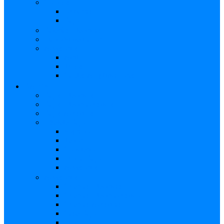
Combos
Guitarras
Bajo
Baterías Eléctricas
Piano/Sintetizador
Accesorios
Atril
Tubos
Cables Amplificadores
BAJOS
Bajos Eléctricos
Bajos Electroacústicos
Bajos Acústicos
Ukelele Bajo
Soprano
Tenor
Concierto
Funda Bajo
Accesorios
Accesorios
Cuerdas Eléctricas
Cuerdas Electroacústico
Cuerdas Acústicas
Case Bajo
Funda Bajo