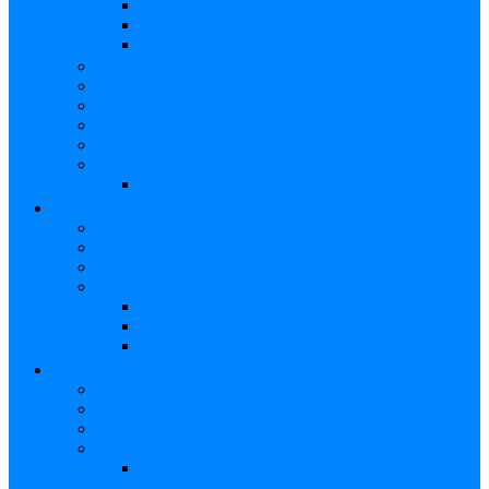
Reverb
Tremolo/Vibrato
Wah Wah
Efectos de voz
Fuentes de Poder
Pedalboard
Case
Funda
Accesorios
Cables
PIANOS
Pianos
Sintetizadores
Controladores MIDI
Accesorios
Sillines
Atril
Case
ORQUESTA
Violín
Vientos de Bronce
Vientos de Madera
Accesorios
Atril