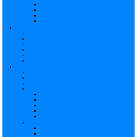
Strap
Cápsulas
Atril
Cables
BATERÍAS
Baterías Eléctricas
Baterías Acústicas
Hardware
Platillos
Percusión
Accesorios
GUITARRAS
Guitarras Eléctricas
Guitarras Electroacústicas
Guitarras Acústicas
Ukelele
Soprano
Tenor
Concierto
Accesorios
Funda Ukelele
Accesorios
Cuerdas Eléctricas
Cuerdas Electroacústicas