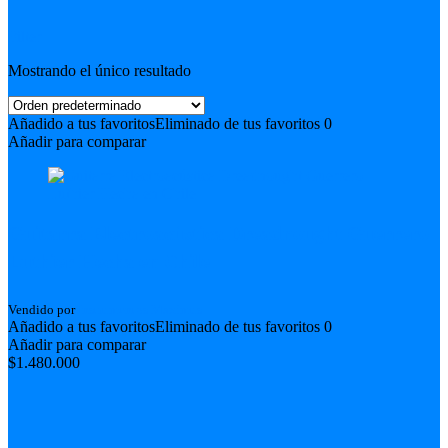
Filter
Mostrando el único resultado
Añadido a tus favoritos
Eliminado de tus favoritos
0
Añadir para comparar
Guitarra Electroacústica Dreadnought Guerrero
Luthier Hecha en Chile
Vendido por
Instrumentos Maximus
Añadido a tus favoritos
Eliminado de tus favoritos
0
Añadir para comparar
$
1.480.000